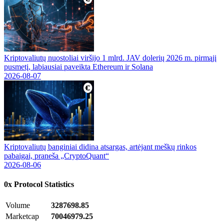
Kriptovaliutų nuostoliai viršijo 1 mlrd. JAV dolerių 2026 m. pirmąjį
pusmetį, labiausiai paveikta Ethereum ir Solana
2026-08-07
Kriptovaliutų banginiai didina atsargas, artėjant meškų rinkos
pabaigai, praneša „CryptoQuant“
2026-08-06
0x Protocol
Statistics
Volume
3287698.85
Marketcap
70046979.25