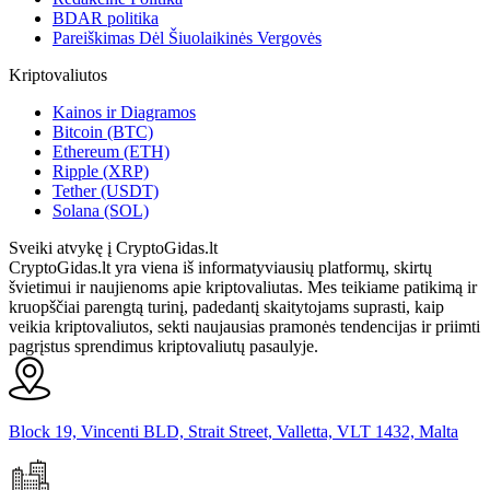
BDAR politika
Pareiškimas Dėl Šiuolaikinės Vergovės
Kriptovaliutos
Kainos ir Diagramos
Bitcoin (BTC)
Ethereum (ETH)
Ripple (XRP)
Tether (USDT)
Solana (SOL)
Sveiki atvykę į CryptoGidas.lt
CryptoGidas.lt yra viena iš informatyviausių platformų, skirtų
švietimui ir naujienoms apie kriptovaliutas. Mes teikiame patikimą ir
kruopščiai parengtą turinį, padedantį skaitytojams suprasti, kaip
veikia kriptovaliutos, sekti naujausias pramonės tendencijas ir priimti
pagrįstus sprendimus kriptovaliutų pasaulyje.
Block 19, Vincenti BLD, Strait Street, Valletta, VLT 1432, Malta