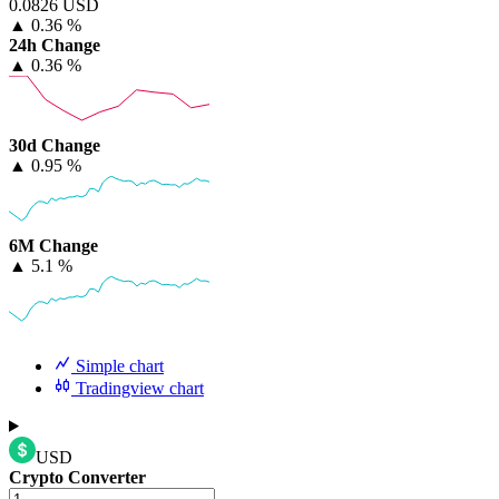
0.0826 USD
▲
0.36 %
24h Change
▲
0.36 %
30d Change
▲
0.95 %
6M Change
▲
5.1 %
Simple chart
Tradingview chart
USD
Crypto Converter