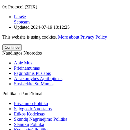
0x Protocol (ZRX)
Parašė
Seoteam
Updated
2024-07-19 10:12:25
This website is using cookies.
More about Privacy Policy
Continue
Naudingos Nuorodos
Apie Mus
Prieinamumas
Pagrindinis Puslapis
Atsakomybės Apribojimas
Susisiekite Su Mumis
Politika ir Pareiškimai
Privatumo Politika
Sąlygos ir Nuostatos
Etikos Kodeksas
Skundų Nagrinėjimo Politika
Slapukų Politika
Redakcinė Politika