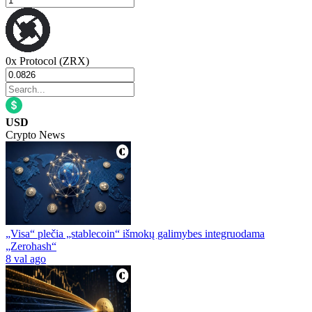
0x Protocol (ZRX)
USD
Crypto News
„Visa“ plečia „stablecoin“ išmokų galimybes integruodama
„Zerohash“
8 val ago