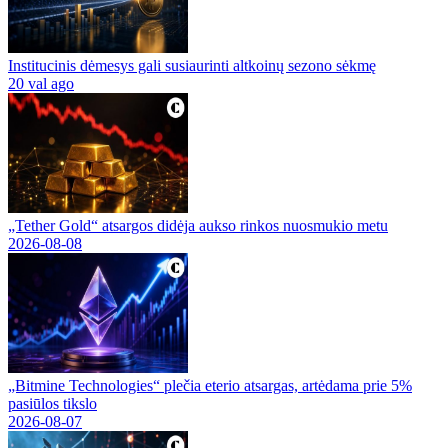
Institucinis dėmesys gali susiaurinti altkoinų sezono sėkmę
20 val ago
„Tether Gold“ atsargos didėja aukso rinkos nuosmukio metu
2026-08-08
„Bitmine Technologies“ plečia eterio atsargas, artėdama prie 5%
pasiūlos tikslo
2026-08-07