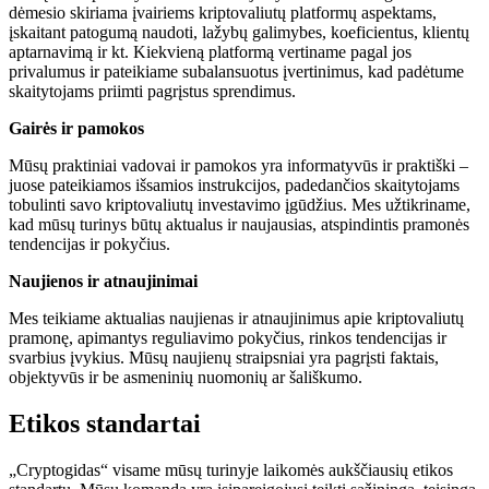
dėmesio skiriama įvairiems kriptovaliutų platformų aspektams,
įskaitant patogumą naudoti, lažybų galimybes, koeficientus, klientų
aptarnavimą ir kt. Kiekvieną platformą vertiname pagal jos
privalumus ir pateikiame subalansuotus įvertinimus, kad padėtume
skaitytojams priimti pagrįstus sprendimus.
Gairės ir pamokos
Mūsų praktiniai vadovai ir pamokos yra informatyvūs ir praktiški –
juose pateikiamos išsamios instrukcijos, padedančios skaitytojams
tobulinti savo kriptovaliutų investavimo įgūdžius. Mes užtikriname,
kad mūsų turinys būtų aktualus ir naujausias, atspindintis pramonės
tendencijas ir pokyčius.
Naujienos ir atnaujinimai
Mes teikiame aktualias naujienas ir atnaujinimus apie kriptovaliutų
pramonę, apimantys reguliavimo pokyčius, rinkos tendencijas ir
svarbius įvykius. Mūsų naujienų straipsniai yra pagrįsti faktais,
objektyvūs ir be asmeninių nuomonių ar šališkumo.
Etikos standartai
„Cryptogidas“ visame mūsų turinyje laikomės aukščiausių etikos