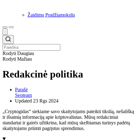
Žaidimų Pradžiamokslis
Rodyti Daugiau
Rodyti Mažiau
Redakcinė politika
Parašė
Seoteam
Updated
23 Rgs 2024
„Cryptogidas“ siekiame savo skaitytojams pateikti tikslią, nešališką
ir išsamią informaciją apie kriptovaliutas. Mūsų redakciniai
standartai ir gairės užtikrina, kad mūsų skelbiamas turinys padėtų
skaitytojams priimti pagrįstus sprendimus.