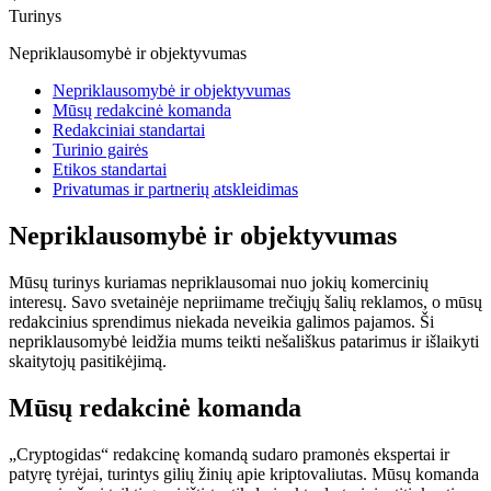
Turinys
Nepriklausomybė ir objektyvumas
Nepriklausomybė ir objektyvumas
Mūsų redakcinė komanda
Redakciniai standartai
Turinio gairės
Etikos standartai
Privatumas ir partnerių atskleidimas
Nepriklausomybė ir objektyvumas
Mūsų turinys kuriamas nepriklausomai nuo jokių komercinių
interesų. Savo svetainėje nepriimame trečiųjų šalių reklamos, o mūsų
redakcinius sprendimus niekada neveikia galimos pajamos. Ši
nepriklausomybė leidžia mums teikti nešališkus patarimus ir išlaikyti
skaitytojų pasitikėjimą.
Mūsų redakcinė komanda
„Cryptogidas“ redakcinę komandą sudaro pramonės ekspertai ir
patyrę tyrėjai, turintys gilių žinių apie kriptovaliutas. Mūsų komanda