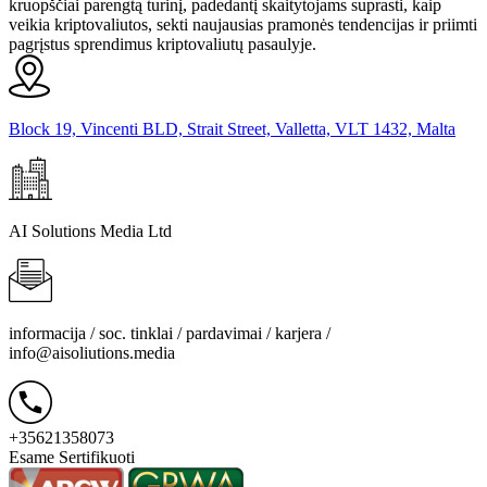
kruopščiai parengtą turinį, padedantį skaitytojams suprasti, kaip
veikia kriptovaliutos, sekti naujausias pramonės tendencijas ir priimti
pagrįstus sprendimus kriptovaliutų pasaulyje.
Block 19, Vincenti BLD, Strait Street, Valletta, VLT 1432, Malta
AI Solutions Media Ltd
informacija / soc. tinklai / pardavimai / karjera /
info@aisoliutions.media
+35621358073
Esame Sertifikuoti