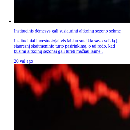
Institucinis dėmesys gali susiaurinti altkoinų sezono sėkmę
Instituciniai investuotojai vis labiau sutelkia savo veiklą į
siauresnį skaitmeninio turto pasirinkimą, o tai rodo, kad
būsimi altkoinų sezonai gali turėti mažiau laimė..
20 val ago