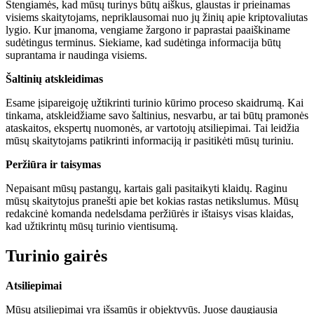
Stengiamės, kad mūsų turinys būtų aiškus, glaustas ir prieinamas
visiems skaitytojams, nepriklausomai nuo jų žinių apie kriptovaliutas
lygio. Kur įmanoma, vengiame žargono ir paprastai paaiškiname
sudėtingus terminus. Siekiame, kad sudėtinga informacija būtų
suprantama ir naudinga visiems.
Šaltinių atskleidimas
Esame įsipareigoję užtikrinti turinio kūrimo proceso skaidrumą. Kai
tinkama, atskleidžiame savo šaltinius, nesvarbu, ar tai būtų pramonės
ataskaitos, ekspertų nuomonės, ar vartotojų atsiliepimai. Tai leidžia
mūsų skaitytojams patikrinti informaciją ir pasitikėti mūsų turiniu.
Peržiūra ir taisymas
Nepaisant mūsų pastangų, kartais gali pasitaikyti klaidų. Raginu
mūsų skaitytojus pranešti apie bet kokias rastas netikslumus. Mūsų
redakcinė komanda nedelsdama peržiūrės ir ištaisys visas klaidas,
kad užtikrintų mūsų turinio vientisumą.
Turinio gairės
Atsiliepimai
Mūsų atsiliepimai yra išsamūs ir objektyvūs. Juose daugiausia