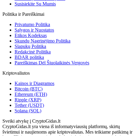
Susisiekite Su Mumis
Politika ir Pareiškimai
Privatumo Politika
Sąlygos ir Nuostatos
Etikos Kodeksas
Skundų Nagrinėjimo Politika
Slapukų Politika
Redakcinė Politika
BDAR politika
Pareiškimas Dėl Šiuolaikinės Vergovės
Kriptovaliutos
Kainos ir Diagramos
Bitcoin (BTC)
Ethereum (ETH)
Ripple (XRP)
Tether (USDT)
Solana (SOL)
Sveiki atvykę į CryptoGidas.lt
CryptoGidas.lt yra viena iš informatyviausių platformų, skirtų
švietimui ir naujienoms apie kriptovaliutas. Mes teikiame patikimą ir