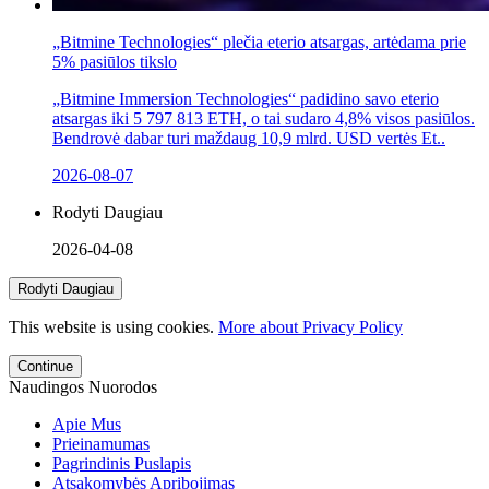
„Bitmine Technologies“ plečia eterio atsargas, artėdama prie
5% pasiūlos tikslo
„Bitmine Immersion Technologies“ padidino savo eterio
atsargas iki 5 797 813 ETH, o tai sudaro 4,8% visos pasiūlos.
Bendrovė dabar turi maždaug 10,9 mlrd. USD vertės Et..
2026-08-07
Rodyti Daugiau
2026-04-08
Rodyti Daugiau
This website is using cookies.
More about Privacy Policy
Continue
Naudingos Nuorodos
Apie Mus
Prieinamumas
Pagrindinis Puslapis
Atsakomybės Apribojimas