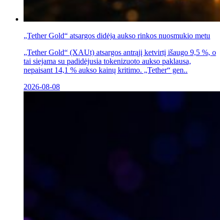
„Tether Gold“ atsargos didėja aukso rinkos nuosmukio metu
„Tether Gold“ (XAUt) atsargos antrąjį ketvirtį išaugo 9,5 %, o
tai siejama su padidėjusia tokenizuoto aukso paklausa,
nepaisant 14,1 % aukso kainų kritimo. „Tether“ gen..
2026-08-08