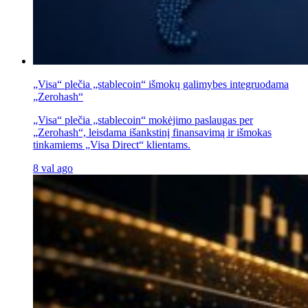
„Visa“ plečia „stablecoin“ išmokų galimybes integruodama
„Zerohash“
„Visa“ plečia „stablecoin“ mokėjimo paslaugas per
„Zerohash“, leisdama išankstinį finansavimą ir išmokas
tinkamiems „Visa Direct“ klientams.
8 val ago