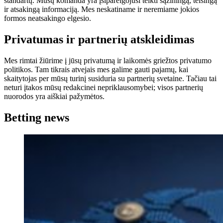
standartų. Mūsų komanda yra įsipareigojusi teikti sąžiningą, teisingą
ir atsakingą informaciją. Mes neskatiname ir neremiame jokios
formos neatsakingo elgesio.
Privatumas ir partnerių atskleidimas
Mes rimtai žiūrime į jūsų privatumą ir laikomės griežtos privatumo
politikos. Tam tikrais atvejais mes galime gauti pajamų, kai
skaitytojas per mūsų turinį susiduria su partnerių svetaine. Tačiau tai
neturi įtakos mūsų redakcinei nepriklausomybei; visos partnerių
nuorodos yra aiškiai pažymėtos.
Betting news