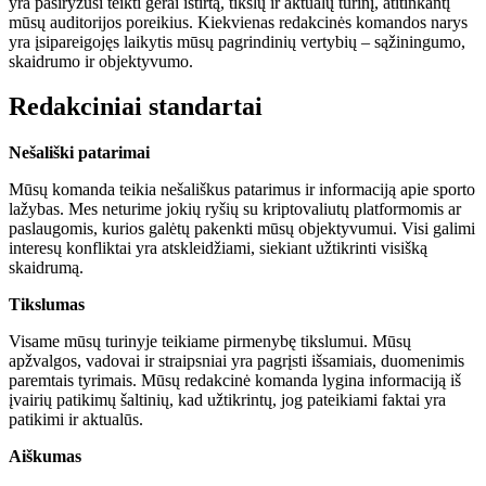
yra pasiryžusi teikti gerai ištirtą, tikslų ir aktualų turinį, atitinkantį
mūsų auditorijos poreikius. Kiekvienas redakcinės komandos narys
yra įsipareigojęs laikytis mūsų pagrindinių vertybių – sąžiningumo,
skaidrumo ir objektyvumo.
Redakciniai standartai
Nešališki patarimai
Mūsų komanda teikia nešališkus patarimus ir informaciją apie sporto
lažybas. Mes neturime jokių ryšių su kriptovaliutų platformomis ar
paslaugomis, kurios galėtų pakenkti mūsų objektyvumui. Visi galimi
interesų konfliktai yra atskleidžiami, siekiant užtikrinti visišką
skaidrumą.
Tikslumas
Visame mūsų turinyje teikiame pirmenybę tikslumui. Mūsų
apžvalgos, vadovai ir straipsniai yra pagrįsti išsamiais, duomenimis
paremtais tyrimais. Mūsų redakcinė komanda lygina informaciją iš
įvairių patikimų šaltinių, kad užtikrintų, jog pateikiami faktai yra
patikimi ir aktualūs.
Aiškumas