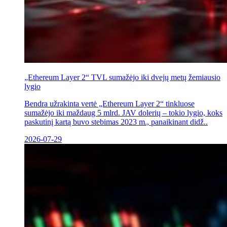
„Ethereum Layer 2“ TVL sumažėjo iki dvejų metų žemiausio
lygio
Bendra užrakinta vertė „Ethereum Layer 2“ tinkluose
sumažėjo iki maždaug 5 mlrd. JAV dolerių – tokio lygio, koks
paskutinį kartą buvo stebimas 2023 m., panaikinant didž..
2026-07-29