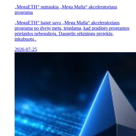
„MegaETH“ nutraukia „Mega Mafia“ akceleratoriaus
programą
„MegaETH“ baigė savo „Mega Mafia“ akceleratoriaus
programą po dvejų metų, teigdama, kad pradinės programos
prielaidos nebegalioja. Daugelis sėkmingų projektų,
inkubuotų..
2026-07-25