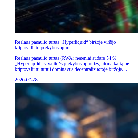
Realaus pasaulio turtas „Hyperliquid“ biržoje viršijo
kriptovaliutų prekybos apimtį
Realaus pasaulio turtas (RWA) neseniai sudarė 54 %
„Hyperliquid“ savaitinės prekybos apimties, pirmą kartą ne
kriptovaliutų turtui dominavus decentralizuotoje biržoje. ..
2026-07-28