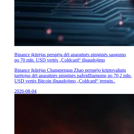
Binance įkūrėjas perspėja dėl aparatinės piniginės saugumo
po 70 mln. USD vertės „Coldcard“ išnaudojimo
Binance įkūrėjas Changpengas Zhao perspėjo kriptovaliutų
turėtojus dėl aparatinės piniginės pažeidžiamumų po 70,2 mln.
USD vertės Bitcoin išnaudojimo „Coldcard“ įrengin..
2026-08-04