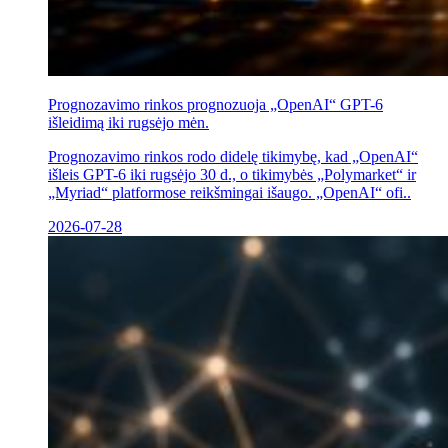
Prognozavimo rinkos prognozuoja „OpenAI“ GPT-6
išleidimą iki rugsėjo mėn.
Prognozavimo rinkos rodo didelę tikimybę, kad „OpenAI“
išleis GPT-6 iki rugsėjo 30 d., o tikimybės „Polymarket“ ir
„Myriad“ platformose reikšmingai išaugo. „OpenAI“ ofi..
2026-07-28