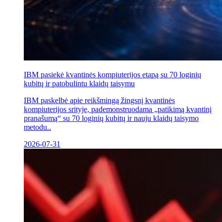
IBM pasiekė kvantinės kompiuterijos etapą su 70 loginių
kubitų ir patobulintu klaidų taisymu
IBM paskelbė apie reikšmingą žingsnį kvantinės
kompiuterijos srityje, pademonstruodama „patikimą kvantinį
pranašumą“ su 70 loginių kubitų ir nauju klaidų taisymo
metodu..
2026-07-31