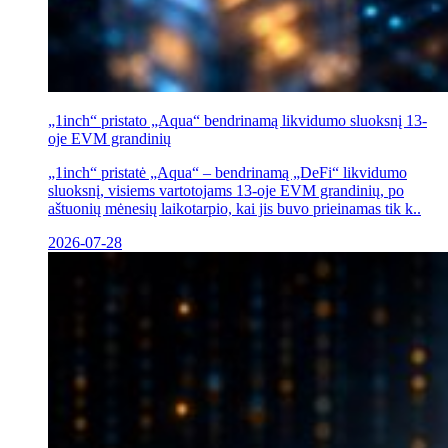
„1inch“ pristato „Aqua“ bendrinamą likvidumo sluoksnį 13-
oje EVM grandinių
„1inch“ pristatė „Aqua“ – bendrinamą „DeFi“ likvidumo
sluoksnį, visiems vartotojams 13-oje EVM grandinių, po
aštuonių mėnesių laikotarpio, kai jis buvo prieinamas tik k..
2026-07-28