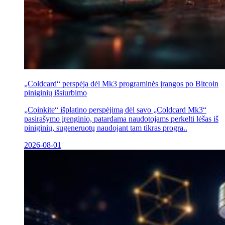
„Coldcard“ perspėja dėl Mk3 programinės įrangos po Bitcoin
piniginių išsiurbimo
„Coinkite“ išplatino perspėjimą dėl savo „Coldcard Mk3“
pasirašymo įrenginio, patardama naudotojams perkelti lėšas iš
piniginių, sugeneruotų naudojant tam tikras progra..
2026-08-01