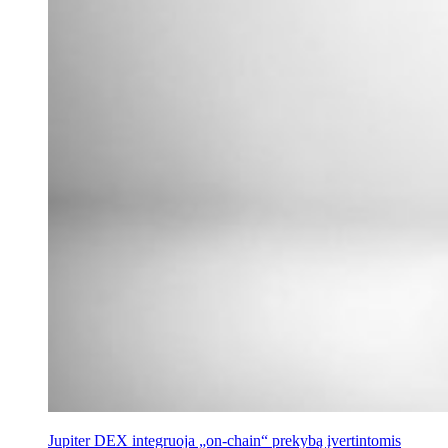
Jupiter DEX integruoja „on-chain“ prekybą įvertintomis