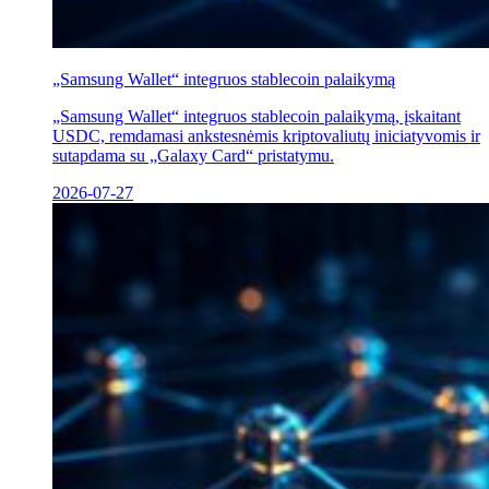
„Samsung Wallet“ integruos stablecoin palaikymą
„Samsung Wallet“ integruos stablecoin palaikymą, įskaitant
USDC, remdamasi ankstesnėmis kriptovaliutų iniciatyvomis ir
sutapdama su „Galaxy Card“ pristatymu.
2026-07-27