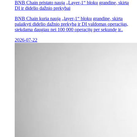
BNB Chain pristato naują „Layer-1“ blokų grandinę, skirtą
DI ir didelio dažnio prekybai
BNB Chain kuria naują „layer-1“ blokų grandinę, skirtą
palaikyti didelio dažnio prekybą ir DI valdomas operacijas,
siekdama daugiau nei 100 000 operacijų per sekundę ir..
2026-07-22