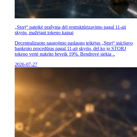
„Storj“ pateikė prašymą dėl restruktūrizavimo pagal 11-ąjį
skyrių, mažėjant tokeno kainai
Decentralizuoto saugojimo paslaugų teikėjas „Storj“ inicijavo
bankroto procedūras pagal 11-ąjį skyrių, dėl ko jo STORJ
tokeno vertė nukrito beveik 19%. Bendrovė siekia ..
2026-07-27