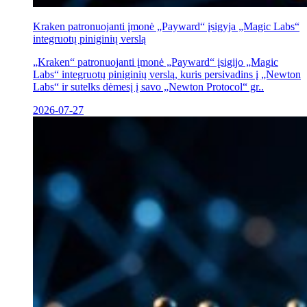
Kraken patronuojanti įmonė „Payward“ įsigyja „Magic Labs“
integruotų piniginių verslą
„Kraken“ patronuojanti įmonė „Payward“ įsigijo „Magic
Labs“ integruotų piniginių verslą, kuris persivadins į „Newton
Labs“ ir sutelks dėmesį į savo „Newton Protocol“ gr..
2026-07-27