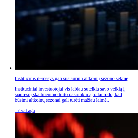
Institucinis dėmesys gali susiaurinti altkoinų sezono sėkmę
Instituciniai investuotojai vis labiau sutelkia savo veiklą į
siauresnį skaitmeninio turto pasirinkimą, o tai rodo, kad
būsimi altkoinų sezonai gali turėti mažiau laimė..
17 val ago