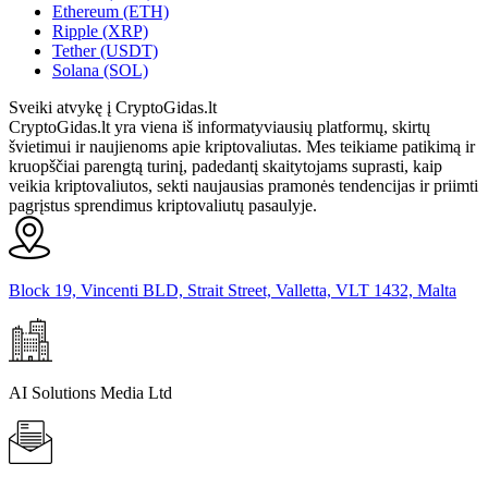
Ethereum (ETH)
Ripple (XRP)
Tether (USDT)
Solana (SOL)
Sveiki atvykę į CryptoGidas.lt
CryptoGidas.lt yra viena iš informatyviausių platformų, skirtų
švietimui ir naujienoms apie kriptovaliutas. Mes teikiame patikimą ir
kruopščiai parengtą turinį, padedantį skaitytojams suprasti, kaip
veikia kriptovaliutos, sekti naujausias pramonės tendencijas ir priimti
pagrįstus sprendimus kriptovaliutų pasaulyje.
Block 19, Vincenti BLD, Strait Street, Valletta, VLT 1432, Malta
AI Solutions Media Ltd