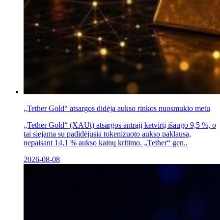
„Tether Gold“ atsargos didėja aukso rinkos nuosmukio metu
„Tether Gold“ (XAUt) atsargos antrąjį ketvirtį išaugo 9,5 %, o
tai siejama su padidėjusia tokenizuoto aukso paklausa,
nepaisant 14,1 % aukso kainų kritimo. „Tether“ gen..
2026-08-08