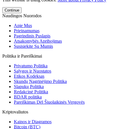
Continue
Naudingos Nuorodos
Apie Mus
Prieinamumas
Pagrindinis Puslapis
Atsakomybės Apribojimas
Susisiekite Su Mumis
Politika ir Pareiškimai
Privatumo Politika
Sąlygos ir Nuostatos
Etikos Kodeksas
Skundų Nagrinėjimo Politika
Slapukų Politika
Redakcinė Politika
BDAR politika
Pareiškimas Dėl Šiuolaikinės Vergovės
Kriptovaliutos
Kainos ir Diagramos
Bitcoin (BTC)