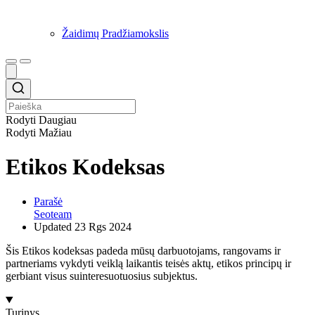
Žaidimų Pradžiamokslis
Rodyti Daugiau
Rodyti Mažiau
Etikos Kodeksas
Parašė
Seoteam
Updated
23 Rgs 2024
Šis Etikos kodeksas padeda mūsų darbuotojams, rangovams ir
partneriams vykdyti veiklą laikantis teisės aktų, etikos principų ir
gerbiant visus suinteresuotuosius subjektus.
Turinys