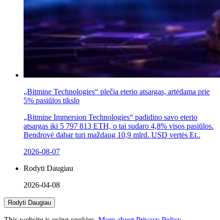
„Bitmine Technologies“ plečia eterio atsargas, artėdama prie
5% pasiūlos tikslo
„Bitmine Immersion Technologies“ padidino savo eterio
atsargas iki 5 797 813 ETH, o tai sudaro 4,8% visos pasiūlos.
Bendrovė dabar turi maždaug 10,9 mlrd. USD vertės Et..
2026-08-07
Rodyti Daugiau
2026-04-08
Rodyti Daugiau
This website is using cookies.
More about Privacy Policy