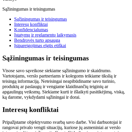
Sąžiningumas ir teisingumas
Sąžiningumas ir teisingumas
Interesų konfliktai
Konfidencialumas
Įstatymų ir reglamentų laikymasis
Bendrovės turto apsauga
Įsipareigojimas elgtis etiškai
Sąžiningumas ir teisingumas
Visose savo sąveikose siekiame sąžiningumo ir skaidrumo.
Vartotojams, verslo partneriams ir kolegoms teikiame tikslią ir
teisingą informaciją. Neteisingai neapibūdiname savo turinio,
produktų ar paslaugų ir vengiame klaidinančių teiginių ar
apgaulingų veiksmų. Siekiame kurti ir išlaikyti pasitikėjimą, viską,
ką darome, vykdydami sąžiningai ir dorai.
Interesų konfliktai
Pripažįstame objektyvumo svarbą savo darbe. Visi darbuotojai ir
rangovai privalo vengti situacijų, kuriose jų asmeniniai ar verslo