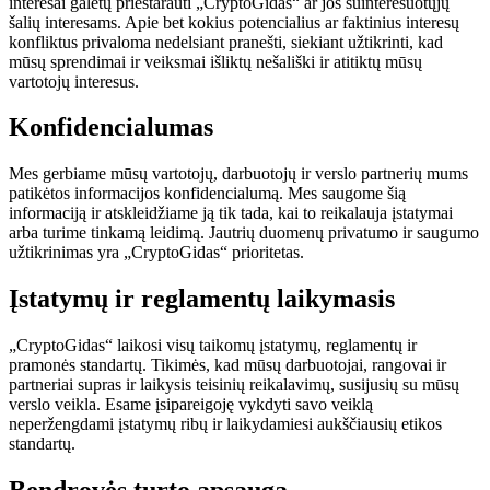
interesai galėtų prieštarauti „CryptoGidas“ ar jos suinteresuotųjų
šalių interesams. Apie bet kokius potencialius ar faktinius interesų
konfliktus privaloma nedelsiant pranešti, siekiant užtikrinti, kad
mūsų sprendimai ir veiksmai išliktų nešališki ir atitiktų mūsų
vartotojų interesus.
Konfidencialumas
Mes gerbiame mūsų vartotojų, darbuotojų ir verslo partnerių mums
patikėtos informacijos konfidencialumą. Mes saugome šią
informaciją ir atskleidžiame ją tik tada, kai to reikalauja įstatymai
arba turime tinkamą leidimą. Jautrių duomenų privatumo ir saugumo
užtikrinimas yra „CryptoGidas“ prioritetas.
Įstatymų ir reglamentų laikymasis
„CryptoGidas“ laikosi visų taikomų įstatymų, reglamentų ir
pramonės standartų. Tikimės, kad mūsų darbuotojai, rangovai ir
partneriai supras ir laikysis teisinių reikalavimų, susijusių su mūsų
verslo veikla. Esame įsipareigoję vykdyti savo veiklą
neperžengdami įstatymų ribų ir laikydamiesi aukščiausių etikos
standartų.