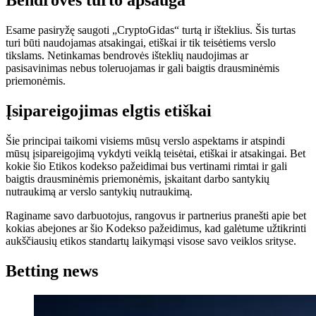
Bendrovės turto apsauga
Esame pasiryžę saugoti „CryptoGidas“ turtą ir išteklius. Šis turtas
turi būti naudojamas atsakingai, etiškai ir tik teisėtiems verslo
tikslams. Netinkamas bendrovės išteklių naudojimas ar
pasisavinimas nebus toleruojamas ir gali baigtis drausminėmis
priemonėmis.
Įsipareigojimas elgtis etiškai
Šie principai taikomi visiems mūsų verslo aspektams ir atspindi
mūsų įsipareigojimą vykdyti veiklą teisėtai, etiškai ir atsakingai. Bet
kokie šio Etikos kodekso pažeidimai bus vertinami rimtai ir gali
baigtis drausminėmis priemonėmis, įskaitant darbo santykių
nutraukimą ar verslo santykių nutraukimą.
Raginame savo darbuotojus, rangovus ir partnerius pranešti apie bet
kokias abejones ar šio Kodekso pažeidimus, kad galėtume užtikrinti
aukščiausių etikos standartų laikymąsi visose savo veiklos srityse.
Betting news