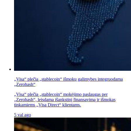
„Visa“ plečia „stablecoin“ išmokų galimybes integruodama
„Zerohash“
„Visa“ plečia „stablecoin“ mokėjimo paslaugas per
„Zerohash“, leisdama išankstinį finansavimą ir išmokas
tinkamiems „Visa Direct“ klientams.
5 val ago