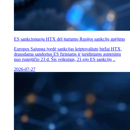
ES sankcionuoja HTX dėl įtariamo Rusijos sankcijų apėjimo
Europos Sąjunga įvedė sankcijas kriptovaliutų biržai HTX,
drausdama sandorius ES fiziniams ir juridiniams asmenims
nuo rugpjūčio 23 d. Šis veiksmas, 21-ojo ES sankcijų ..
2026-07-27