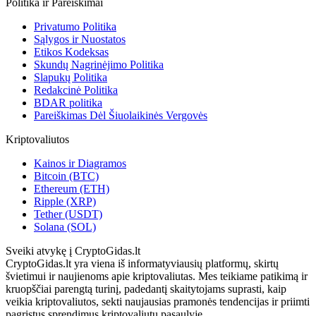
Politika ir Pareiškimai
Privatumo Politika
Sąlygos ir Nuostatos
Etikos Kodeksas
Skundų Nagrinėjimo Politika
Slapukų Politika
Redakcinė Politika
BDAR politika
Pareiškimas Dėl Šiuolaikinės Vergovės
Kriptovaliutos
Kainos ir Diagramos
Bitcoin (BTC)
Ethereum (ETH)
Ripple (XRP)
Tether (USDT)
Solana (SOL)
Sveiki atvykę į CryptoGidas.lt
CryptoGidas.lt yra viena iš informatyviausių platformų, skirtų
švietimui ir naujienoms apie kriptovaliutas. Mes teikiame patikimą ir
kruopščiai parengtą turinį, padedantį skaitytojams suprasti, kaip
veikia kriptovaliutos, sekti naujausias pramonės tendencijas ir priimti
pagrįstus sprendimus kriptovaliutų pasaulyje.