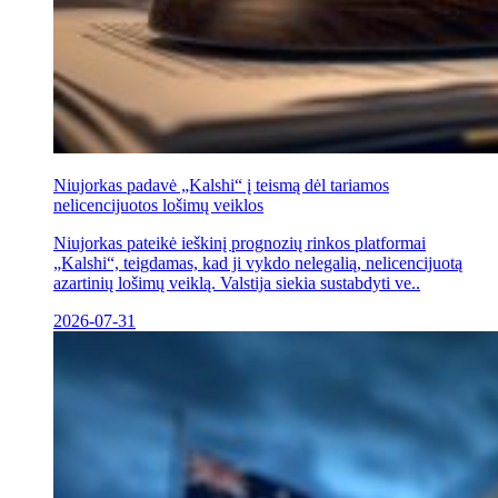
Niujorkas padavė „Kalshi“ į teismą dėl tariamos
nelicencijuotos lošimų veiklos
Niujorkas pateikė ieškinį prognozių rinkos platformai
„Kalshi“, teigdamas, kad ji vykdo nelegalią, nelicencijuotą
azartinių lošimų veiklą. Valstija siekia sustabdyti ve..
2026-07-31