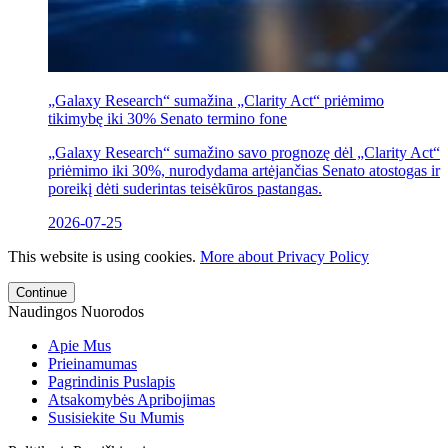
„Galaxy Research“ sumažina „Clarity Act“ priėmimo
tikimybę iki 30% Senato termino fone
„Galaxy Research“ sumažino savo prognozę dėl „Clarity Act“
priėmimo iki 30%, nurodydama artėjančias Senato atostogas ir
poreikį dėti suderintas teisėkūros pastangas.
2026-07-25
This website is using cookies.
More about Privacy Policy
Continue
Naudingos Nuorodos
Apie Mus
Prieinamumas
Pagrindinis Puslapis
Atsakomybės Apribojimas
Susisiekite Su Mumis