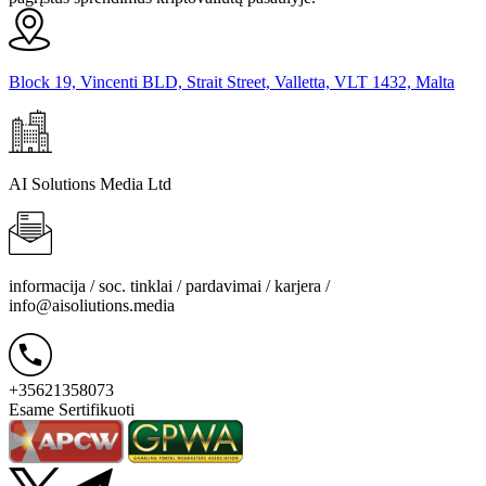
Block 19, Vincenti BLD, Strait Street, Valletta, VLT 1432, Malta
AI Solutions Media Ltd
informacija / soc. tinklai / pardavimai / karjera /
info@aisoliutions.media
+35621358073
Esame Sertifikuoti