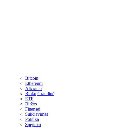
Bitcoin
Ethereum
Altcoinai
Blokų Grandinė
ETF
Biržos
Finansai
Sukčiavimas
Politika
Spėjimai