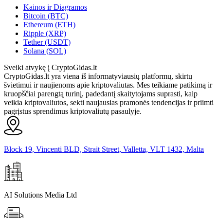
Kainos ir Diagramos
Bitcoin (BTC)
Ethereum (ETH)
Ripple (XRP)
Tether (USDT)
Solana (SOL)
Sveiki atvykę į CryptoGidas.lt
CryptoGidas.lt yra viena iš informatyviausių platformų, skirtų
švietimui ir naujienoms apie kriptovaliutas. Mes teikiame patikimą ir
kruopščiai parengtą turinį, padedantį skaitytojams suprasti, kaip
veikia kriptovaliutos, sekti naujausias pramonės tendencijas ir priimti
pagrįstus sprendimus kriptovaliutų pasaulyje.
Block 19, Vincenti BLD, Strait Street, Valletta, VLT 1432, Malta
AI Solutions Media Ltd