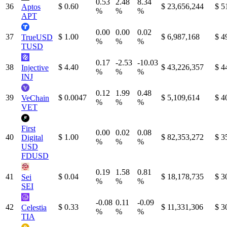
0.53
2.48
8.34
36
$ 0.60
$ 23,656,244
$ 5
Aptos
%
%
%
APT
0.00
0.00
0.02
37
$ 1.00
$ 6,987,168
$ 4
TrueUSD
%
%
%
TUSD
0.17
-2.53
-10.03
38
$ 4.40
$ 43,226,357
$ 4
Injective
%
%
%
INJ
0.12
1.99
0.48
39
$ 0.0047
$ 5,109,614
$ 4
VeChain
%
%
%
VET
First
0.00
0.02
0.08
40
$ 1.00
$ 82,353,272
$ 3
Digital
%
%
%
USD
FDUSD
0.19
1.58
0.81
41
$ 0.04
$ 18,178,735
$ 3
Sei
%
%
%
SEI
-0.08
0.11
-0.09
42
$ 0.33
$ 11,331,306
$ 3
Celestia
%
%
%
TIA