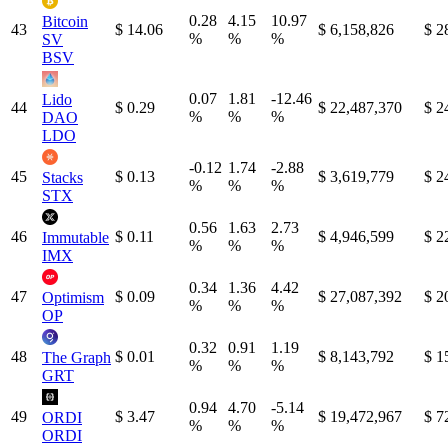
0.28
4.15
10.97
Bitcoin
43
$ 14.06
$ 6,158,826
$ 2
%
%
%
SV
BSV
0.07
1.81
-12.46
Lido
44
$ 0.29
$ 22,487,370
$ 2
%
%
%
DAO
LDO
-0.12
1.74
-2.88
45
$ 0.13
$ 3,619,779
$ 2
Stacks
%
%
%
STX
0.56
1.63
2.73
46
$ 0.11
$ 4,946,599
$ 2
Immutable
%
%
%
IMX
0.34
1.36
4.42
47
$ 0.09
$ 27,087,392
$ 2
Optimism
%
%
%
OP
0.32
0.91
1.19
48
$ 0.01
$ 8,143,792
$ 1
The Graph
%
%
%
GRT
0.94
4.70
-5.14
49
$ 3.47
$ 19,472,967
$ 7
ORDI
%
%
%
ORDI