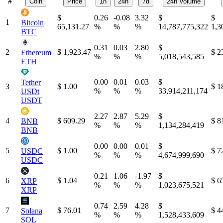
#
Coin
Price
1h
24h
7d
24h Volume
$
0.26
-0.08
3.32
$
$
1
Bitcoin
65,131.27
%
%
%
14,787,775,322
1,3
BTC
0.31
0.03
2.80
$
2
$ 1,923.47
$ 2
Ethereum
%
%
%
5,018,543,585
ETH
0.00
0.01
0.03
$
Tether
3
$ 1.00
$ 1
%
%
%
33,914,211,174
USDt
USDT
2.27
2.87
5.29
$
4
$ 609.29
$ 8
BNB
%
%
%
1,134,284,419
BNB
0.00
0.00
0.01
$
5
$ 1.00
$ 7
USDC
%
%
%
4,674,999,690
USDC
0.21
1.06
-1.97
$
6
$ 1.04
$ 6
XRP
%
%
%
1,023,675,521
XRP
0.74
2.59
4.28
$
7
$ 76.01
$ 4
Solana
%
%
%
1,528,433,609
SOL