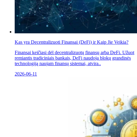
Kas yra Decentralizuoti Finansai (DeFi) ir Kaip Jie Veikia?
Finansai keičiasi dėl decentralizuotų finansų arba DeFi. Užuot
remiantis tradiciniais bankais, DeFi naudoja blokų grandinės
technologiją naujam finansų sistemai, atvira..
2026-06-11