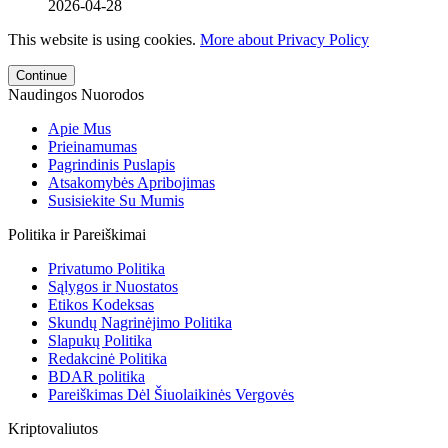
2026-04-28
This website is using cookies.
More about Privacy Policy
Continue
Naudingos Nuorodos
Apie Mus
Prieinamumas
Pagrindinis Puslapis
Atsakomybės Apribojimas
Susisiekite Su Mumis
Politika ir Pareiškimai
Privatumo Politika
Sąlygos ir Nuostatos
Etikos Kodeksas
Skundų Nagrinėjimo Politika
Slapukų Politika
Redakcinė Politika
BDAR politika
Pareiškimas Dėl Šiuolaikinės Vergovės
Kriptovaliutos