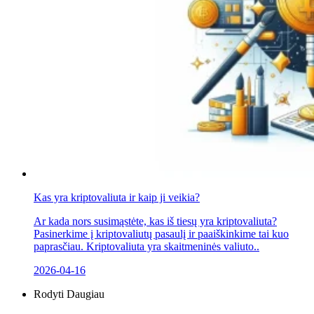
Kas yra kriptovaliuta ir kaip ji veikia?
Ar kada nors susimąstėte, kas iš tiesų yra kriptovaliuta?
Pasinerkime į kriptovaliutų pasaulį ir paaiškinkime tai kuo
paprasčiau. Kriptovaliuta yra skaitmeninės valiuto..
2026-04-16
Rodyti Daugiau