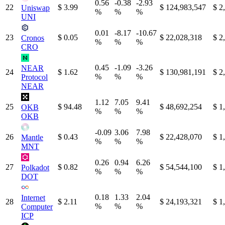
0.56
-0.38
-2.93
22
$ 3.99
$ 124,983,547
$ 2
Uniswap
%
%
%
UNI
0.01
-8.17
-10.67
23
$ 0.05
$ 22,028,318
$ 2
Cronos
%
%
%
CRO
0.45
-1.09
-3.26
NEAR
24
$ 1.62
$ 130,981,191
$ 2
%
%
%
Protocol
NEAR
1.12
7.05
9.41
25
$ 94.48
$ 48,692,254
$ 1
OKB
%
%
%
OKB
-0.09
3.06
7.98
26
$ 0.43
$ 22,428,070
$ 1
Mantle
%
%
%
MNT
0.26
0.94
6.26
27
$ 0.82
$ 54,544,100
$ 1
Polkadot
%
%
%
DOT
0.18
1.33
2.04
Internet
28
$ 2.11
$ 24,193,321
$ 1
%
%
%
Computer
ICP