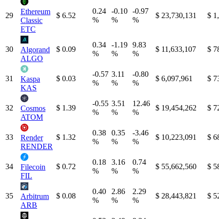
0.24
-0.10
-0.97
Ethereum
29
$ 6.52
$ 23,730,131
$ 1
%
%
%
Classic
ETC
0.34
-1.19
9.83
30
$ 0.09
$ 11,633,107
$ 7
Algorand
%
%
%
ALGO
-0.57
3.11
-0.80
31
$ 0.03
$ 6,097,961
$ 7
Kaspa
%
%
%
KAS
-0.55
3.51
12.46
32
$ 1.39
$ 19,454,262
$ 7
Cosmos
%
%
%
ATOM
0.38
0.35
-3.46
33
$ 1.32
$ 10,223,091
$ 6
Render
%
%
%
RENDER
0.18
3.16
0.74
34
$ 0.72
$ 55,662,560
$ 5
Filecoin
%
%
%
FIL
0.40
2.86
2.29
35
$ 0.08
$ 28,443,821
$ 5
Arbitrum
%
%
%
ARB