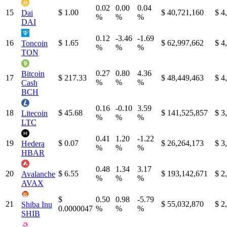
0.02
0.00
0.04
15
$ 1.00
$ 40,721,160
$ 4
Dai
%
%
%
DAI
0.12
-3.46
-1.69
16
$ 1.65
$ 62,997,662
$ 4
Toncoin
%
%
%
TON
0.27
0.80
4.36
Bitcoin
17
$ 217.33
$ 48,449,463
$ 4
%
%
%
Cash
BCH
0.16
-0.10
3.59
18
$ 45.68
$ 141,525,857
$ 3
Litecoin
%
%
%
LTC
0.41
1.20
-1.22
19
$ 0.07
$ 26,264,173
$ 3
Hedera
%
%
%
HBAR
0.48
1.34
3.17
20
$ 6.55
$ 193,142,671
$ 2
Avalanche
%
%
%
AVAX
$
0.50
0.98
-5.79
21
$ 55,032,870
$ 2
Shiba Inu
0.0000047
%
%
%
SHIB