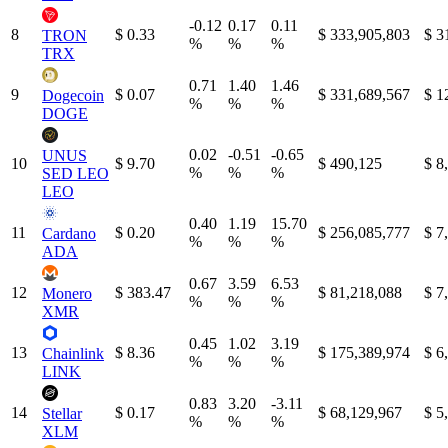
-0.12
0.17
0.11
8
$ 0.33
$ 333,905,803
$ 3
TRON
%
%
%
TRX
0.71
1.40
1.46
9
$ 0.07
$ 331,689,567
$ 1
Dogecoin
%
%
%
DOGE
0.02
-0.51
-0.65
UNUS
10
$ 9.70
$ 490,125
$ 8
%
%
%
SED LEO
LEO
0.40
1.19
15.70
11
$ 0.20
$ 256,085,777
$ 7
Cardano
%
%
%
ADA
0.67
3.59
6.53
12
$ 383.47
$ 81,218,088
$ 7
Monero
%
%
%
XMR
0.45
1.02
3.19
13
$ 8.36
$ 175,389,974
$ 6
Chainlink
%
%
%
LINK
0.83
3.20
-3.11
14
$ 0.17
$ 68,129,967
$ 5
Stellar
%
%
%
XLM