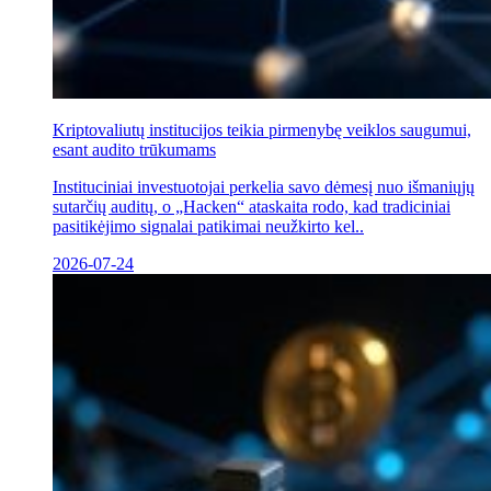
Kriptovaliutų institucijos teikia pirmenybę veiklos saugumui,
esant audito trūkumams
Instituciniai investuotojai perkelia savo dėmesį nuo išmaniųjų
sutarčių auditų, o „Hacken“ ataskaita rodo, kad tradiciniai
pasitikėjimo signalai patikimai neužkirto kel..
2026-07-24