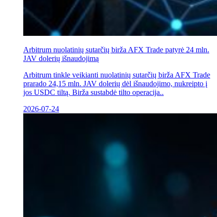
Arbitrum nuolatinių sutarčių birža AFX Trade patyrė 24 mln.
JAV dolerių išnaudojimą
Arbitrum tinkle veikianti nuolatinių sutarčių birža AFX Trade
prarado 24,15 mln. JAV dolerių dėl išnaudojimo, nukreipto į
jos USDC tiltą. Birža sustabdė tilto operacija..
2026-07-24