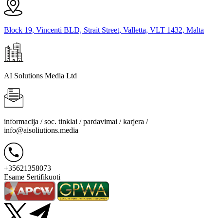
Block 19, Vincenti BLD, Strait Street, Valletta, VLT 1432, Malta
AI Solutions Media Ltd
informacija / soc. tinklai / pardavimai / karjera /
info@aisoliutions.media
+35621358073
Esame Sertifikuoti