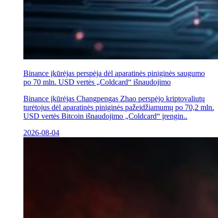
Binance įkūrėjas perspėja dėl aparatinės piniginės saugumo
po 70 mln. USD vertės „Coldcard“ išnaudojimo
Binance įkūrėjas Changpengas Zhao perspėjo kriptovaliutų
turėtojus dėl aparatinės piniginės pažeidžiamumų po 70,2 mln.
USD vertės Bitcoin išnaudojimo „Coldcard“ įrengin..
2026-08-04