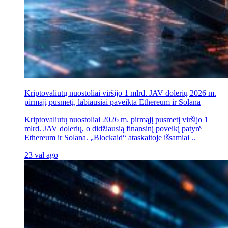
Kriptovaliutų nuostoliai viršijo 1 mlrd. JAV dolerių 2026 m.
pirmąjį pusmetį, labiausiai paveikta Ethereum ir Solana
Kriptovaliutų nuostoliai 2026 m. pirmąjį pusmetį viršijo 1
mlrd. JAV dolerių, o didžiausią finansinį poveikį patyrė
Ethereum ir Solana. „Blockaid“ ataskaitoje išsamiai ..
23 val ago