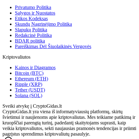
Privatumo Politika
Sąlygos ir Nuostatos
Etikos Kodeksas
Skundų Nagrinėjimo Politika
Slapukų Politika
Redakcinė Politika
BDAR politika
Pareiškimas Dėl Šiuolaikinės Vergovės
Kriptovaliutos
Kainos ir Diagramos
Bitcoin (BTC)
Ethereum (ETH)
Ripple (XRP)
Tether (USDT)
Solana (SOL)
Sveiki atvykę į CryptoGidas.lt
CryptoGidas.lt yra viena iš informatyviausių platformų, skirtų
švietimui ir naujienoms apie kriptovaliutas. Mes teikiame patikimą ir
kruopščiai parengtą turinį, padedantį skaitytojams suprasti, kaip
veikia kriptovaliutos, sekti naujausias pramonės tendencijas ir priimti
pagrįstus sprendimus kriptovaliutų pasaulyje.