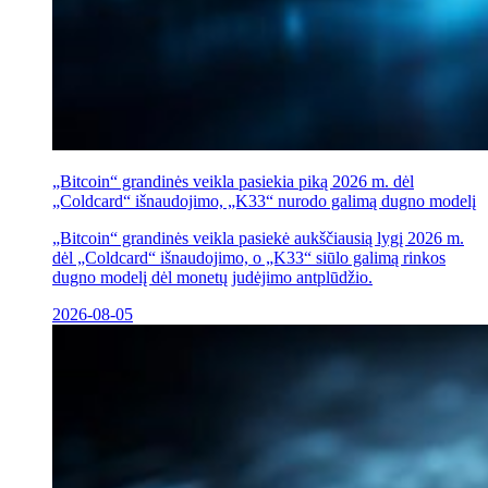
„Bitcoin“ grandinės veikla pasiekia piką 2026 m. dėl
„Coldcard“ išnaudojimo, „K33“ nurodo galimą dugno modelį
„Bitcoin“ grandinės veikla pasiekė aukščiausią lygį 2026 m.
dėl „Coldcard“ išnaudojimo, o „K33“ siūlo galimą rinkos
dugno modelį dėl monetų judėjimo antplūdžio.
2026-08-05