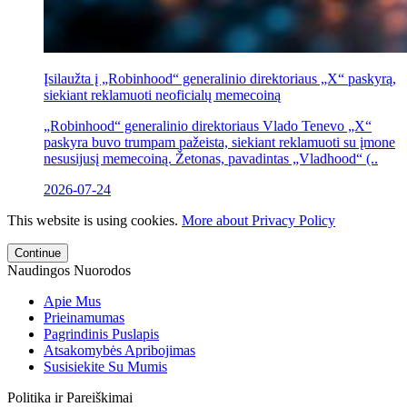
Įsilaužta į „Robinhood“ generalinio direktoriaus „X“ paskyrą,
siekiant reklamuoti neoficialų memecoiną
„Robinhood“ generalinio direktoriaus Vlado Tenevo „X“
paskyra buvo trumpam pažeista, siekiant reklamuoti su įmone
nesusijusį memecoiną. Žetonas, pavadintas „Vladhood“ (..
2026-07-24
This website is using cookies.
More about Privacy Policy
Continue
Naudingos Nuorodos
Apie Mus
Prieinamumas
Pagrindinis Puslapis
Atsakomybės Apribojimas
Susisiekite Su Mumis
Politika ir Pareiškimai