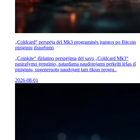
„Coldcard“ perspėja dėl Mk3 programinės įrangos po Bitcoin
piniginių išsiurbimo
„Coinkite“ išplatino perspėjimą dėl savo „Coldcard Mk3“
pasirašymo įrenginio, patardama naudotojams perkelti lėšas iš
piniginių, sugeneruotų naudojant tam tikras progra..
2026-08-01