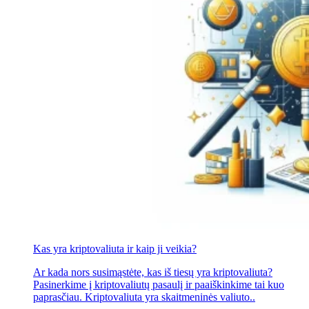
Kas yra kriptovaliuta ir kaip ji veikia?
Ar kada nors susimąstėte, kas iš tiesų yra kriptovaliuta?
Pasinerkime į kriptovaliutų pasaulį ir paaiškinkime tai kuo
paprasčiau. Kriptovaliuta yra skaitmeninės valiuto..