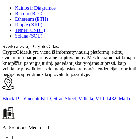
Kainos ir Diagramos
Bitcoin (BTC)
Ethereum (ETH)
Ripple (XRP)
Tether (USDT)
Solana (SOL)
Sveiki atvykę į CryptoGidas.lt
CryptoGidas.lt yra viena iš informatyviausių platformų, skirtų
švietimui ir naujienoms apie kriptovaliutas. Mes teikiame patikimą ir
kruopščiai parengtą turinį, padedantį skaitytojams suprasti, kaip
veikia kriptovaliutos, sekti naujausias pramonės tendencijas ir priimti
pagrįstus sprendimus kriptovaliutų pasaulyje.
Block 19, Vincenti BLD, Strait Street, Valletta, VLT 1432, Malta
AI Solutions Media Ltd