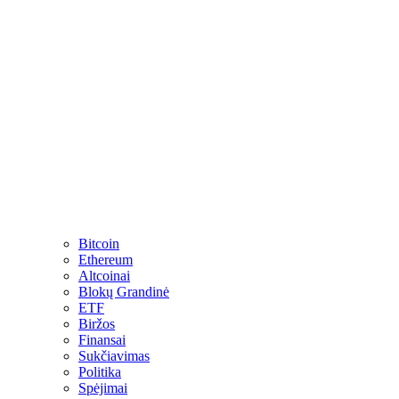
Bitcoin
Ethereum
Altcoinai
Blokų Grandinė
ETF
Biržos
Finansai
Sukčiavimas
Politika
Spėjimai