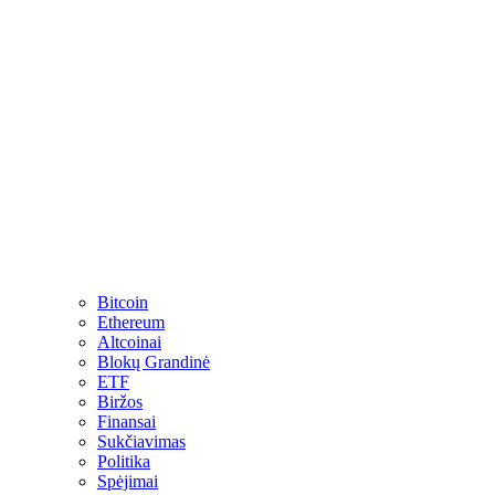
Bitcoin
Ethereum
Altcoinai
Blokų Grandinė
ETF
Biržos
Finansai
Sukčiavimas
Politika
Spėjimai