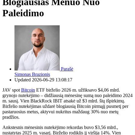
Blogiausias Mėnuo Nuo
Paleidimo
Parašė
Simonas Brazionis
Updated
2026-06-29 13:08:17
JAV spot
Bitcoin
ETF birželio 2026 m. užfiksavo $4,06 mlrd.
grynojo nutekėjimo – didžiausią mėnesinę sumą nuo paleidimo 2024
m. sausį. Vien BlackRock IBIT atsakė už $3 mlrd. šių išpirkimų.
Birželio nutekėjimas uždarė blogiausią Bitcoin pirmąjį pusmetį per
pastaruosius metus, aktyvui nukritus maždaug 30% nuo metų
pradžios.
Ankstesnis mėnesinis nutekėjimo rekordas buvo $3,56 mlrd.,
nustatytas 2025 m. vasarį. Birželio rodiklis jį viršija 14%. Vien