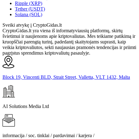
Ripple (XRP)
Tether (USDT)
Solana (SOL)
Sveiki atvykę į CryptoGidas.lt
CryptoGidas.lt yra viena iš informatyviausių platformų, skirtų
švietimui ir naujienoms apie kriptovaliutas. Mes teikiame patikimą ir
kruopščiai parengtą turinį, padedantį skaitytojams suprasti, kaip
veikia kriptovaliutos, sekti naujausias pramonės tendencijas ir priimti
pagrįstus sprendimus kriptovaliutų pasaulyje.
Block 19, Vincenti BLD, Strait Street, Valletta, VLT 1432, Malta
AI Solutions Media Ltd
informacija / soc. tinklai / pardavimai / karjera /