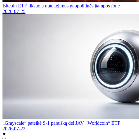
Bitcoin ETF fiksuoja nutekėjimus geopolitinės įtampos fone
2026-07-25
„Grayscale“ pateikė S-1 paraišką dėl JAV „Worldcoin“ ETF
2026-07-22