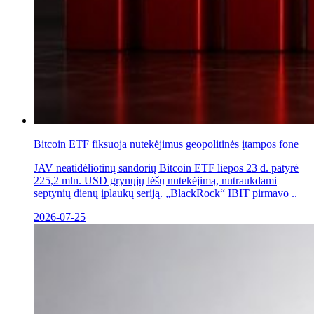
Bitcoin ETF fiksuoja nutekėjimus geopolitinės įtampos fone
JAV neatidėliotinų sandorių Bitcoin ETF liepos 23 d. patyrė
225,2 mln. USD grynųjų lėšų nutekėjimą, nutraukdami
septynių dienų įplaukų seriją. „BlackRock“ IBIT pirmavo ..
2026-07-25