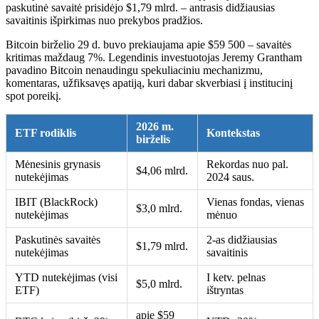
paskutinė savaitė prisidėjo $1,79 mlrd. – antrasis didžiausias
savaitinis išpirkimas nuo prekybos pradžios.
Bitcoin birželio 29 d. buvo prekiaujama apie $59 500 – savaitės
kritimas maždaug 7%. Legendinis investuotojas Jeremy Grantham
pavadino Bitcoin nenaudingu spekuliaciniu mechanizmu,
komentaras, užfiksavęs apatiją, kuri dabar skverbiasi į institucinį
spot poreikį.
2026 m.
ETF rodiklis
Kontekstas
birželis
Mėnesinis grynasis
Rekordas nuo pal.
$4,06 mlrd.
nutekėjimas
2024 saus.
IBIT (BlackRock)
Vienas fondas, vienas
$3,0 mlrd.
nutekėjimas
mėnuo
Paskutinės savaitės
2-as didžiausias
$1,79 mlrd.
nutekėjimas
savaitinis
YTD nutekėjimas (visi
I ketv. pelnas
$5,0 mlrd.
ETF)
ištryntas
apie $59