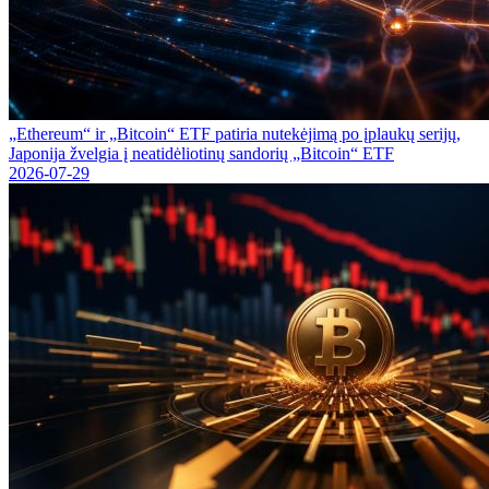
„Ethereum“ ir „Bitcoin“ ETF patiria nutekėjimą po įplaukų serijų,
Japonija žvelgia į neatidėliotinų sandorių „Bitcoin“ ETF
2026-07-29