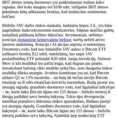
IBIT dienos srautų duomenys yra patikimiausias realaus laiko
signalas. Bet koks daugiau nei $100 mln. viršijantis IBIT dienos
įtekėjimas būtų aiškiausias ženklas, kad institucinis sentimentas
keičiasi.
Birželio JAV darbo rinkos ataskaita, laukiama liepos 3 d., yra kitas
pagrindinis makroekonominis katalizatorius. Silpnas skaičius galėtų
sumažinti palūkanų kėlimo lūkesčius. Investuotojai, stebintys
pozicijas
geriausiose kriptovaliutų biržose
, turėtų stebėti atviro
intereso atsikūrimą. Rotacija i AI akcijas stiprina si nutekejima.
Duomenys rodo, kad nuo balandžio JAV aukso ir Bitcoin ETF
uzfiksavo bendrų $12 mlrd. nutekėjimų, tuo tarpu JAV
puslaidininkių ETF pritraukė $20 mlrd. naujų investicijų. Samson
Mow ir kiti analitikai tuo pačiu teigia, kad dugnas jau praėjo,
nurodydami halving ciklo modelio pokyčius, nors dauguma rinkos
analitikų išlieka atsargūs. Svarbus kontekstas yra tai, kad Bitcoin
uždaro Q2 su 13% nuostoliu – tai butų tik trečias atvejis Bitcoin
istorijoje su iš eilės einančiais ketvirčio nuostoliais. Bulių pusėje yra
atsargių signalų: grandinės duomenys rodo, kad ilgalaikiai laikytojai
– tie, kurie laiko Bitcoin ilgiau nei 155 dienas – birželio mėnesį iš
tikrųjų padidino savo bendrą laikymą. Tokio tipo divergencija
istoriškai pranašavo didesnius rinkos apsisukimus. Buliaus pusėje
yra atsargių signalų. Grandinės duomenys rodo, kad ilgalaikiai
laikytojai – tie, kurie laiko Bitcoin ilgiau nei 155 dienas – birželio
mėnesį padidino savo laikymą. Atotrūkis tarp institucinių ETF