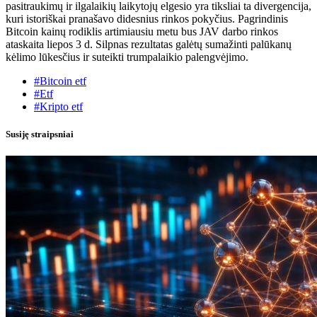
pasitraukimų ir ilgalaikių laikytojų elgesio yra tiksliai ta divergencija,
kuri istoriškai pranašavo didesnius rinkos pokyčius. Pagrindinis
Bitcoin kainų rodiklis artimiausiu metu bus JAV darbo rinkos
ataskaita liepos 3 d. Silpnas rezultatas galėtų sumažinti palūkanų
kėlimo lūkesčius ir suteikti trumpalaikio palengvėjimo.
#Bitcoin etf
#Etf
#Kripto etf
Susiję straipsniai