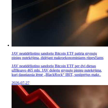
JAV neatidėliotinų sandorių Bitcoin ETF patiria grynųjų
pinigų nutekėjimą, didėjant makroekonominiams rūpesčiams
JAV neatidėliotinų sandorių Bitcoin ETF per dvi dienas
užfiksavo 465 mln. JAV dolerių grynųjų pinigų nutekėjimą,
kurį daugiausia lėmė „BlackRock“ IBIT, sustiprėjus makr..
2026-07-27