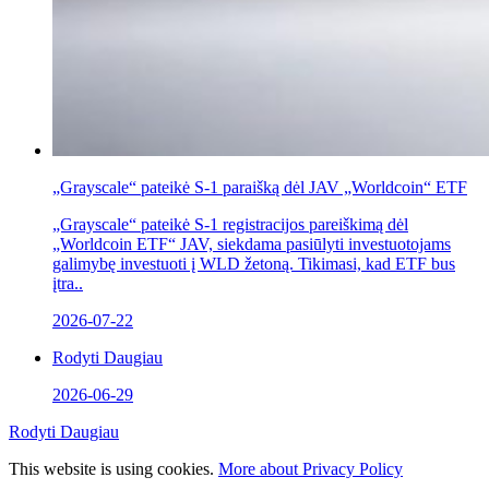
„Grayscale“ pateikė S-1 paraišką dėl JAV „Worldcoin“ ETF
„Grayscale“ pateikė S-1 registracijos pareiškimą dėl
„Worldcoin ETF“ JAV, siekdama pasiūlyti investuotojams
galimybę investuoti į WLD žetoną. Tikimasi, kad ETF bus
įtra..
2026-07-22
Rodyti Daugiau
2026-06-29
Rodyti Daugiau
This website is using cookies.
More about Privacy Policy