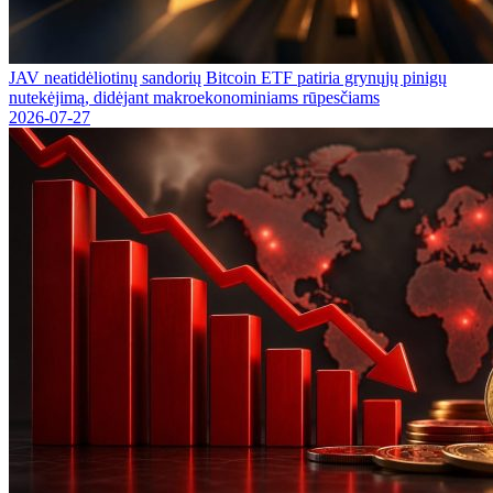
JAV neatidėliotinų sandorių Bitcoin ETF patiria grynųjų pinigų
nutekėjimą, didėjant makroekonominiams rūpesčiams
2026-07-27