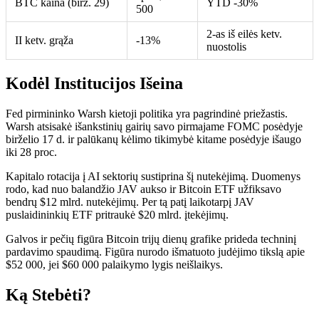
BTC kaina (birž. 29)
YTD -30%
500
2-as iš eilės ketv.
II ketv. grąža
-13%
nuostolis
Kodėl Institucijos Išeina
Fed pirmininko Warsh kietoji politika yra pagrindinė priežastis.
Warsh atsisakė išankstinių gairių savo pirmajame FOMC posėdyje
birželio 17 d. ir palūkanų kėlimo tikimybė kitame posėdyje išaugo
iki 28 proc.
Kapitalo rotacija į AI sektorių sustiprina šį nutekėjimą. Duomenys
rodo, kad nuo balandžio JAV aukso ir Bitcoin ETF užfiksavo
bendrų $12 mlrd. nutekėjimų. Per tą patį laikotarpį JAV
puslaidininkių ETF pritraukė $20 mlrd. įtekėjimų.
Galvos ir pečių figūra Bitcoin trijų dienų grafike prideda techninį
pardavimo spaudimą. Figūra nurodo išmatuoto judėjimo tikslą apie
$52 000, jei $60 000 palaikymo lygis neišlaikys.
Ką Stebėti?