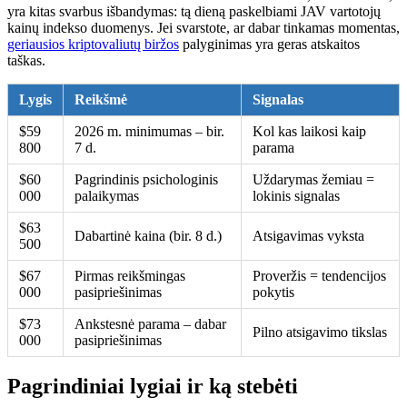
yra kitas svarbus išbandymas: tą dieną paskelbiami JAV vartotojų
kainų indekso duomenys. Jei svarstote, ar dabar tinkamas momentas,
geriausios kriptovaliutų biržos
palyginimas yra geras atskaitos
taškas.
Lygis
Reikšmė
Signalas
$59
2026 m. minimumas – bir.
Kol kas laikosi kaip
800
7 d.
parama
$60
Pagrindinis psichologinis
Uždarymas žemiau =
000
palaikymas
lokinis signalas
$63
Dabartinė kaina (bir. 8 d.)
Atsigavimas vyksta
500
$67
Pirmas reikšmingas
Proveržis = tendencijos
000
pasipriešinimas
pokytis
$73
Ankstesnė parama – dabar
Pilno atsigavimo tikslas
000
pasipriešinimas
Pagrindiniai lygiai ir ką stebėti