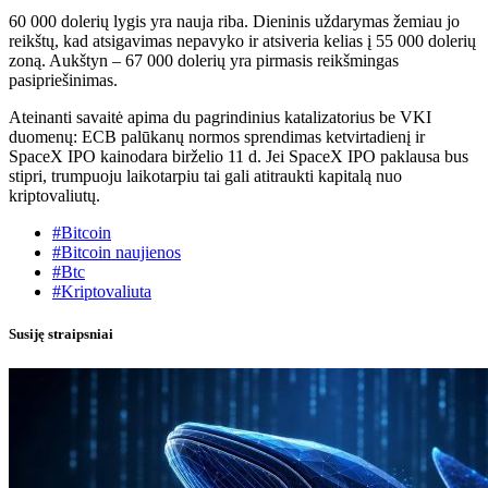
60 000 dolerių lygis yra nauja riba. Dieninis uždarymas žemiau jo
reikštų, kad atsigavimas nepavyko ir atsiveria kelias į 55 000 dolerių
zoną. Aukštyn – 67 000 dolerių yra pirmasis reikšmingas
pasipriešinimas.
Ateinanti savaitė apima du pagrindinius katalizatorius be VKI
duomenų: ECB palūkanų normos sprendimas ketvirtadienį ir
SpaceX IPO kainodara birželio 11 d. Jei SpaceX IPO paklausa bus
stipri, trumpuoju laikotarpiu tai gali atitraukti kapitalą nuo
kriptovaliutų.
#Bitcoin
#Bitcoin naujienos
#Btc
#Kriptovaliuta
Susiję straipsniai