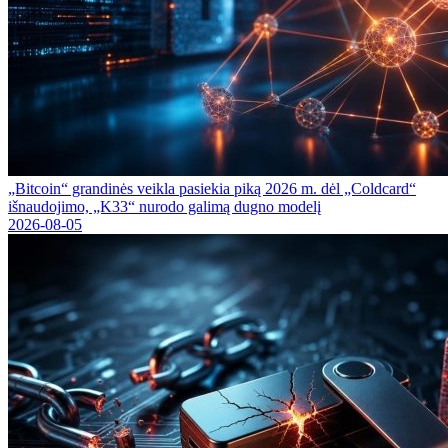
„Bitcoin“ grandinės veikla pasiekia piką 2026 m. dėl „Coldcard“
išnaudojimo, „K33“ nurodo galimą dugno modelį
2026-08-05