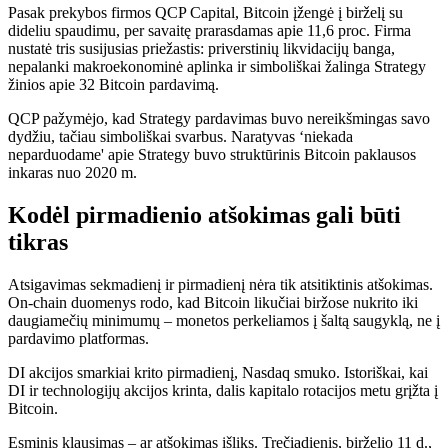
Pasak prekybos firmos QCP Capital, Bitcoin įžengė į birželį su
dideliu spaudimu, per savaitę prarasdamas apie 11,6 proc. Firma
nustatė tris susijusias priežastis: priverstinių likvidacijų banga,
nepalanki makroekonominė aplinka ir simboliškai žalinga Strategy
žinios apie 32 Bitcoin pardavimą.
QCP pažymėjo, kad Strategy pardavimas buvo nereikšmingas savo
dydžiu, tačiau simboliškai svarbus. Naratyvas ‘niekada
neparduodame' apie Strategy buvo struktūrinis Bitcoin paklausos
inkaras nuo 2020 m.
Kodėl pirmadienio atšokimas gali būti
tikras
Atsigavimas sekmadienį ir pirmadienį nėra tik atsitiktinis atšokimas.
On-chain duomenys rodo, kad Bitcoin likučiai biržose nukrito iki
daugiamečių minimumų – monetos perkeliamos į šaltą saugyklą, ne į
pardavimo platformas.
DI akcijos smarkiai krito pirmadienį, Nasdaq smuko. Istoriškai, kai
DI ir technologijų akcijos krinta, dalis kapitalo rotacijos metu grįžta į
Bitcoin.
Esminis klausimas – ar atšokimas išliks. Trečiadienis, birželio 11 d.,