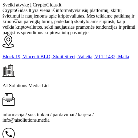
Sveiki atvykę į CryptoGidas.lt
CryptoGidas.lt yra viena iš informatyviausių platformų, skirtų
švietimui ir naujienoms apie kriptovaliutas. Mes teikiame patikimą ir
kruopščiai parengtą turinį, padedantį skaitytojams suprasti, kaip
veikia kriptovaliutos, sekti naujausias pramonės tendencijas ir priimti
pagrįstus sprendimus kriptovaliutų pasaulyje.
Block 19, Vincenti BLD, Strait Street, Valletta, VLT 1432, Malta
AI Solutions Media Ltd
informacija / soc. tinklai / pardavimai / karjera /
info@aisoliutions.media