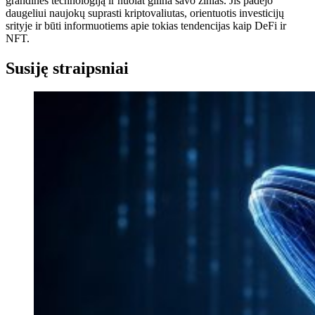
grandinės technologiją ir nuolat gilina savo žinias. Jis padėjo
daugeliui naujokų suprasti kriptovaliutas, orientuotis investicijų
srityje ir būti informuotiems apie tokias tendencijas kaip DeFi ir
NFT.
Susiję straipsniai