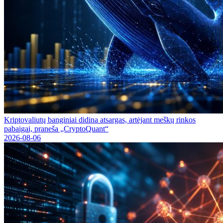
Kriptovaliutų banginiai didina atsargas, artėjant meškų rinkos
pabaigai, praneša „CryptoQuant“
2026-08-06