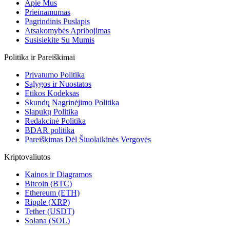
Apie Mus
Prieinamumas
Pagrindinis Puslapis
Atsakomybės Apribojimas
Susisiekite Su Mumis
Politika ir Pareiškimai
Privatumo Politika
Sąlygos ir Nuostatos
Etikos Kodeksas
Skundų Nagrinėjimo Politika
Slapukų Politika
Redakcinė Politika
BDAR politika
Pareiškimas Dėl Šiuolaikinės Vergovės
Kriptovaliutos
Kainos ir Diagramos
Bitcoin (BTC)
Ethereum (ETH)
Ripple (XRP)
Tether (USDT)
Solana (SOL)