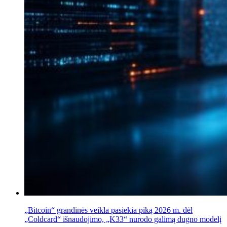
„Bitcoin“ grandinės veikla pasiekia piką 2026 m. dėl
„Coldcard“ išnaudojimo, „K33“ nurodo galimą dugno modelį