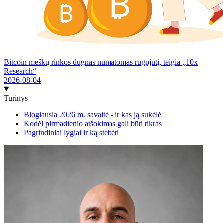
Bitcoin meškų rinkos dugnas numatomas rugpjūtį, teigia „10x
Research“
2026-08-04
Turinys
Blogiausia 2026 m. savaitė - ir kas ją sukėlė
Kodėl pirmadienio atšokimas gali būti tikras
Pagrindiniai lygiai ir ką stebėti