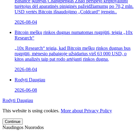
Binance įkūrėjas Changpengas Zhao perspėjo kriptovaliutų
turėtojus dėl aparatinės piniginės pažeidžiamumų po 70,2 mln.
USD vertės Bitcoin išnaudojimo „Coldcard“ įrengin..
2026-08-04
Bitcoin meškų rinkos dugnas numatomas rugpjūtį, teigia „10x
Research“
„10x Research“ teigia, kad Bitcoin meškų rinkos dugnas bus
rugpjūtį, mėnesio pabaigoje užsidarius virš 63 000 USD, o
kitos analizės taip pat rodo artėjantį rinkos dugną.
2026-08-04
Rodyti Daugiau
2026-06-08
Rodyti Daugiau
This website is using cookies.
More about Privacy Policy
Continue
Naudingos Nuorodos