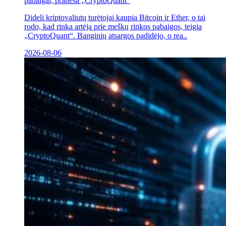
pabaigai, praneša „CryptoQuant“
Dideli kriptovaliutų turėtojai kaupia Bitcoin ir Ether, o tai
rodo, kad rinka artėja prie meškų rinkos pabaigos, teigia
„CryptoQuant“. Banginių atsargos padidėjo, o rea..
2026-08-06