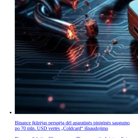
Binance įkūrėjas perspėja dėl aparatinės piniginės saugumo
po 70 mln. USD vertės „Coldcard“ išnaudojimo