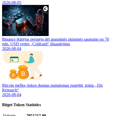
2026-08-05
Binance įkūrėjas perspėja dėl aparatinės piniginės saugumo po 70
mln. USD vertės „Coldcard“ išnaudojimo
2026-08-04
Bitcoin meškų rinkos dugnas numatomas rugpjūtį, teigia „10x
Research“
2026-08-04
Bitget Token
Statistics
Volume
7951217.90