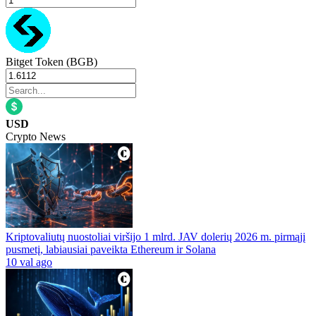
Bitget Token (BGB)
USD
Crypto News
Kriptovaliutų nuostoliai viršijo 1 mlrd. JAV dolerių 2026 m. pirmąjį
pusmetį, labiausiai paveikta Ethereum ir Solana
10 val ago