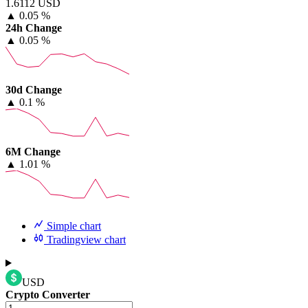
1.6112 USD
▲
0.05 %
24h Change
▲
0.05 %
30d Change
▲
0.1 %
6M Change
▲
1.01 %
Simple chart
Tradingview chart
USD
Crypto Converter