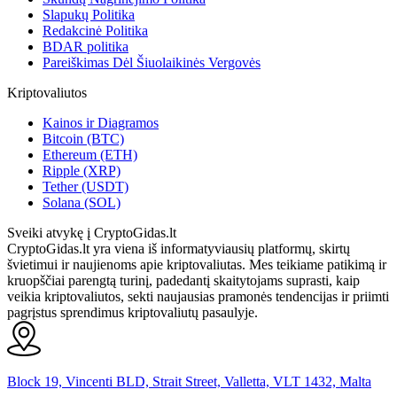
Slapukų Politika
Redakcinė Politika
BDAR politika
Pareiškimas Dėl Šiuolaikinės Vergovės
Kriptovaliutos
Kainos ir Diagramos
Bitcoin (BTC)
Ethereum (ETH)
Ripple (XRP)
Tether (USDT)
Solana (SOL)
Sveiki atvykę į CryptoGidas.lt
CryptoGidas.lt yra viena iš informatyviausių platformų, skirtų
švietimui ir naujienoms apie kriptovaliutas. Mes teikiame patikimą ir
kruopščiai parengtą turinį, padedantį skaitytojams suprasti, kaip
veikia kriptovaliutos, sekti naujausias pramonės tendencijas ir priimti
pagrįstus sprendimus kriptovaliutų pasaulyje.
Block 19, Vincenti BLD, Strait Street, Valletta, VLT 1432, Malta