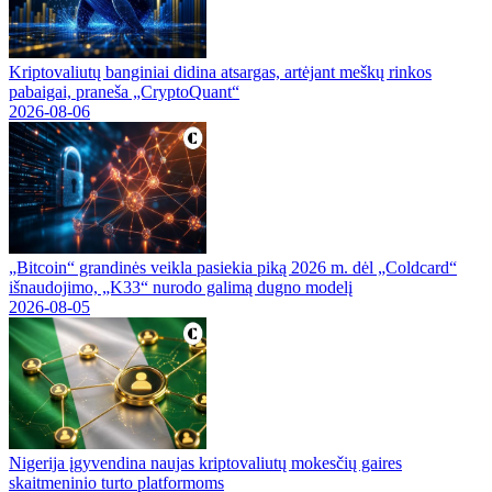
Kriptovaliutų banginiai didina atsargas, artėjant meškų rinkos
pabaigai, praneša „CryptoQuant“
2026-08-06
„Bitcoin“ grandinės veikla pasiekia piką 2026 m. dėl „Coldcard“
išnaudojimo, „K33“ nurodo galimą dugno modelį
2026-08-05
Nigerija įgyvendina naujas kriptovaliutų mokesčių gaires
skaitmeninio turto platformoms