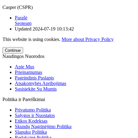
Casper (CSPR)
Parašė
Seoteam
Updated
2024-07-19 10:13:42
This website is using cookies.
More about Privacy Policy
Continue
Naudingos Nuorodos
Apie Mus
Prieinamumas
Pagrindinis Puslapis
Atsakomybės Apribojimas
Susisiekite Su Mumis
Politika ir Pareiškimai
Privatumo Politika
Sąlygos ir Nuostatos
Etikos Kodeksas
Skundų Nagrinėjimo Politika
Slapukų Politika
Redakcinė Politika