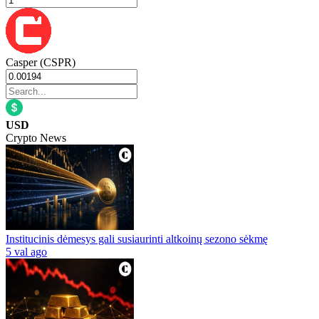
Casper (CSPR)
USD
Crypto News
Institucinis dėmesys gali susiaurinti altkoinų sezono sėkmę
5 val ago