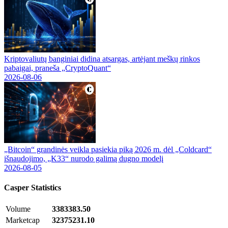
Kriptovaliutų banginiai didina atsargas, artėjant meškų rinkos
pabaigai, praneša „CryptoQuant“
2026-08-06
„Bitcoin“ grandinės veikla pasiekia piką 2026 m. dėl „Coldcard“
išnaudojimo, „K33“ nurodo galimą dugno modelį
2026-08-05
Casper
Statistics
Volume
3383383.50
Marketcap
32375231.10