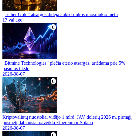
„Tether Gold“ atsargos didėja aukso rinkos nuosmukio metu
17 val ago
„Bitmine Technologies“ plečia eterio atsargas, artėdama prie 5%
pasiūlos tikslo
2026-08-07
Kriptovaliutų nuostoliai viršijo 1 mlrd. JAV dolerių 2026 m. pirmąjį
pusmetį, labiausiai paveikta Ethereum ir Solana
2026-08-07