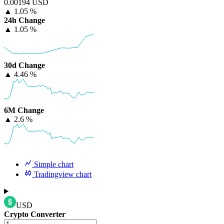
0.00194 USD
▲
1.05 %
24h Change
▲
1.05 %
30d Change
▲
4.46 %
6M Change
▲
2.6 %
Simple chart
Tradingview chart
USD
Crypto Converter