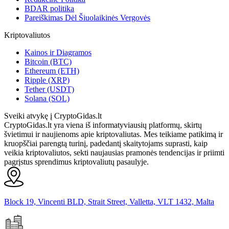
BDAR politika
Pareiškimas Dėl Šiuolaikinės Vergovės
Kriptovaliutos
Kainos ir Diagramos
Bitcoin (BTC)
Ethereum (ETH)
Ripple (XRP)
Tether (USDT)
Solana (SOL)
Sveiki atvykę į CryptoGidas.lt
CryptoGidas.lt yra viena iš informatyviausių platformų, skirtų
švietimui ir naujienoms apie kriptovaliutas. Mes teikiame patikimą ir
kruopščiai parengtą turinį, padedantį skaitytojams suprasti, kaip
veikia kriptovaliutos, sekti naujausias pramonės tendencijas ir priimti
pagrįstus sprendimus kriptovaliutų pasaulyje.
Block 19, Vincenti BLD, Strait Street, Valletta, VLT 1432, Malta