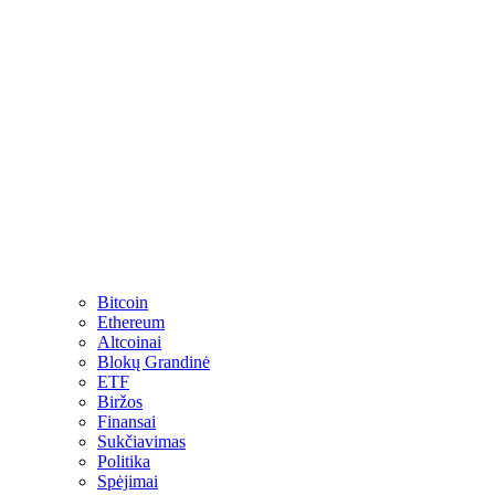
Bitcoin
Ethereum
Altcoinai
Blokų Grandinė
ETF
Biržos
Finansai
Sukčiavimas
Politika
Spėjimai