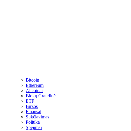
Bitcoin
Ethereum
Altcoinai
Blokų Grandinė
ETF
Biržos
Finansai
Sukčiavimas
Politika
Spėjimai