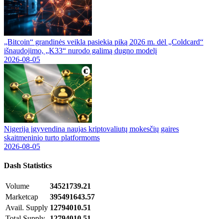
„Bitcoin“ grandinės veikla pasiekia piką 2026 m. dėl „Coldcard“
išnaudojimo, „K33“ nurodo galimą dugno modelį
2026-08-05
Nigerija įgyvendina naujas kriptovaliutų mokesčių gaires
skaitmeninio turto platformoms
2026-08-05
Dash
Statistics
Volume
34521739.21
Marketcap
395491643.57
Avail. Supply
12794010.51
Total Supply
12794010.51