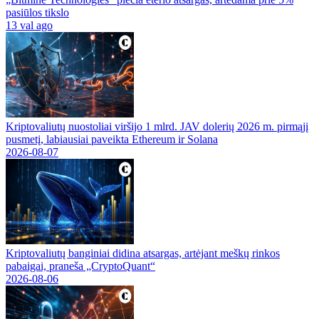
pasiūlos tikslo
13 val ago
Kriptovaliutų nuostoliai viršijo 1 mlrd. JAV dolerių 2026 m. pirmąjį
pusmetį, labiausiai paveikta Ethereum ir Solana
2026-08-07
Kriptovaliutų banginiai didina atsargas, artėjant meškų rinkos
pabaigai, praneša „CryptoQuant“
2026-08-06