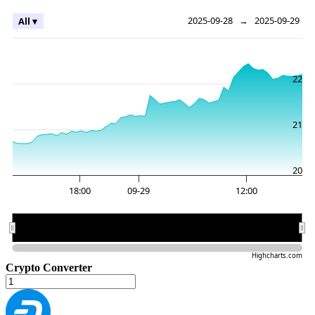
2025-09-28
→
2025-09-29
All ▾
22
21
20
18:00
09-29
12:00
09-29
09-29
Highcharts.com
Crypto Converter