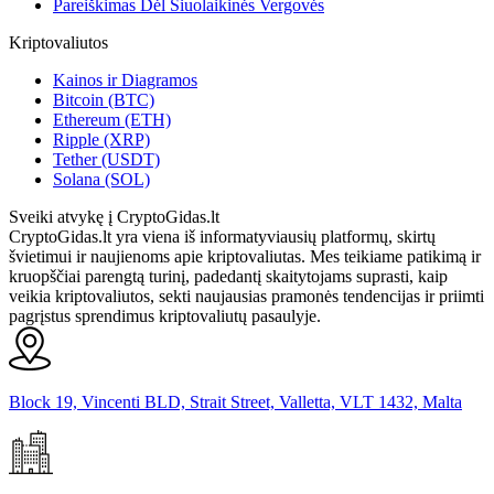
Pareiškimas Dėl Šiuolaikinės Vergovės
Kriptovaliutos
Kainos ir Diagramos
Bitcoin (BTC)
Ethereum (ETH)
Ripple (XRP)
Tether (USDT)
Solana (SOL)
Sveiki atvykę į CryptoGidas.lt
CryptoGidas.lt yra viena iš informatyviausių platformų, skirtų
švietimui ir naujienoms apie kriptovaliutas. Mes teikiame patikimą ir
kruopščiai parengtą turinį, padedantį skaitytojams suprasti, kaip
veikia kriptovaliutos, sekti naujausias pramonės tendencijas ir priimti
pagrįstus sprendimus kriptovaliutų pasaulyje.
Block 19, Vincenti BLD, Strait Street, Valletta, VLT 1432, Malta