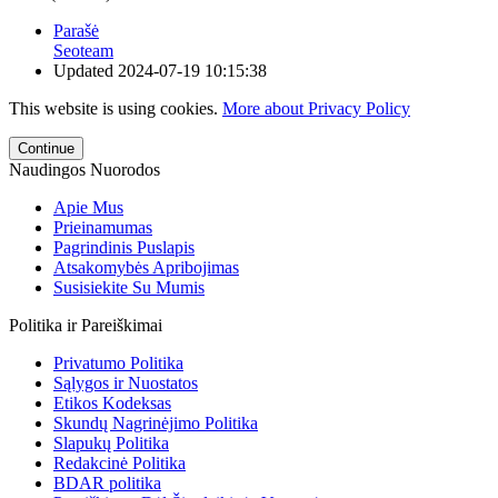
Parašė
Seoteam
Updated
2024-07-19 10:15:38
This website is using cookies.
More about Privacy Policy
Continue
Naudingos Nuorodos
Apie Mus
Prieinamumas
Pagrindinis Puslapis
Atsakomybės Apribojimas
Susisiekite Su Mumis
Politika ir Pareiškimai
Privatumo Politika
Sąlygos ir Nuostatos
Etikos Kodeksas
Skundų Nagrinėjimo Politika
Slapukų Politika
Redakcinė Politika
BDAR politika