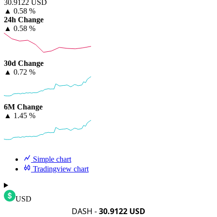
30.9122 USD
▲
0.58 %
24h Change
▲
0.58 %
30d Change
▲
0.72 %
6M Change
▲
1.45 %
Simple chart
Tradingview chart
USD
DASH -
30.9122 USD