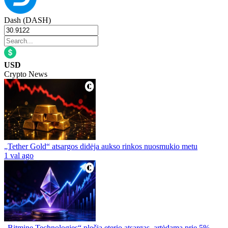
Dash (DASH)
USD
Crypto News
„Tether Gold“ atsargos didėja aukso rinkos nuosmukio metu
1 val ago
„Bitmine Technologies“ plečia eterio atsargas, artėdama prie 5%