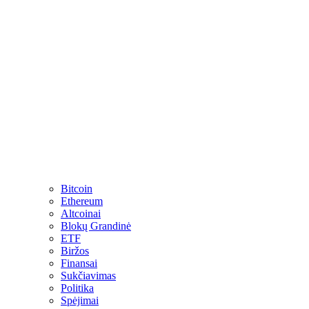
Bitcoin
Ethereum
Altcoinai
Blokų Grandinė
ETF
Biržos
Finansai
Sukčiavimas
Politika
Spėjimai