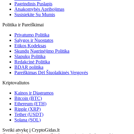
Pagrindinis Puslapis
Atsakomybės Apribojimas
Susisiekite Su Mumis
Politika ir Pareiškimai
Privatumo Politika
Sąlygos ir Nuostatos
Etikos Kodeksas
Skundų Nagrinėjimo Politika
Slapukų Politika
Redakcinė Politika
BDAR politika
Pareiškimas Dėl Šiuolaikinės Vergovės
Kriptovaliutos
Kainos ir Diagramos
Bitcoin (BTC)
Ethereum (ETH)
Ripple (XRP)
Tether (USDT)
Solana (SOL)
Sveiki atvykę į CryptoGidas.lt