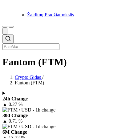
Žaidimų Pradžiamokslis
Fantom (FTM)
Crypto Gidas
/
Fantom (FTM)
24h Change
▲
0.27 %
30d Change
▲
0.71 %
6M Change
▲
13.72 %