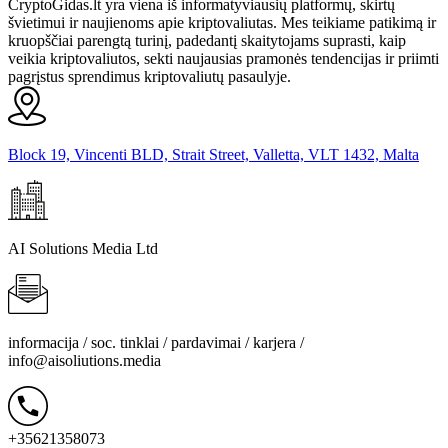
CryptoGidas.lt yra viena iš informatyviausių platformų, skirtų
švietimui ir naujienoms apie kriptovaliutas. Mes teikiame patikimą ir
kruopščiai parengtą turinį, padedantį skaitytojams suprasti, kaip
veikia kriptovaliutos, sekti naujausias pramonės tendencijas ir priimti
pagrįstus sprendimus kriptovaliutų pasaulyje.
Block 19, Vincenti BLD, Strait Street, Valletta, VLT 1432, Malta
AI Solutions Media Ltd
informacija / soc. tinklai / pardavimai / karjera /
info@aisoliutions.media
+35621358073