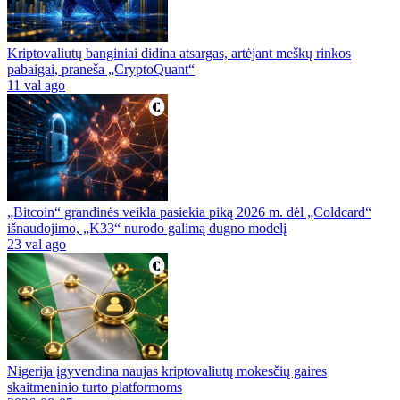
Kriptovaliutų banginiai didina atsargas, artėjant meškų rinkos
pabaigai, praneša „CryptoQuant“
11 val ago
„Bitcoin“ grandinės veikla pasiekia piką 2026 m. dėl „Coldcard“
išnaudojimo, „K33“ nurodo galimą dugno modelį
23 val ago
Nigerija įgyvendina naujas kriptovaliutų mokesčių gaires
skaitmeninio turto platformoms