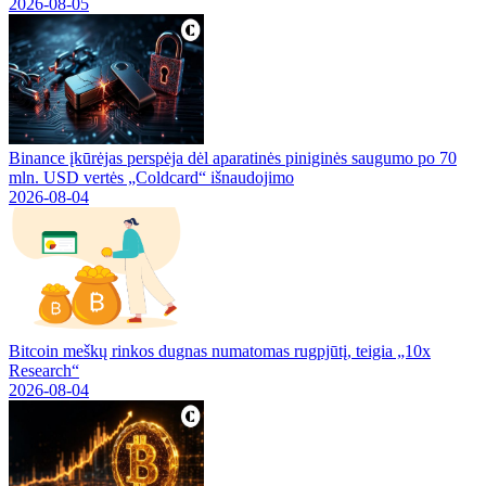
2026-08-05
Binance įkūrėjas perspėja dėl aparatinės piniginės saugumo po 70
mln. USD vertės „Coldcard“ išnaudojimo
2026-08-04
Bitcoin meškų rinkos dugnas numatomas rugpjūtį, teigia „10x
Research“
2026-08-04