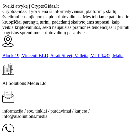
Sveiki atvykę į CryptoGidas.lt
CryptoGidas.lt yra viena iš informatyviausių platformų, skirtų
švietimui ir naujienoms apie kriptovaliutas. Mes teikiame patikimą ir
kruopščiai parengtą turinį, padedantį skaitytojams suprasti, kaip
veikia kriptovaliutos, sekti naujausias pramonės tendencijas ir priimti
pagrįstus sprendimus kriptovaliutų pasaulyje.
Block 19, Vincenti BLD, Strait Street, Valletta, VLT 1432, Malta
AI Solutions Media Ltd
informacija / soc. tinklai / pardavimai / karjera /
info@aisoliutions.media