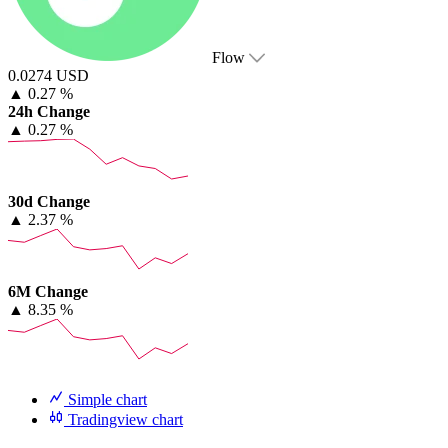
Flow
0.0274 USD
▲
0.27 %
24h Change
▲
0.27 %
30d Change
▲
2.37 %
6M Change
▲
8.35 %
Simple chart
Tradingview chart