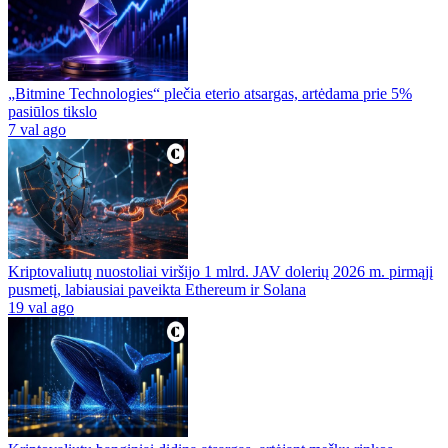
„Bitmine Technologies“ plečia eterio atsargas, artėdama prie 5%
pasiūlos tikslo
7 val ago
Kriptovaliutų nuostoliai viršijo 1 mlrd. JAV dolerių 2026 m. pirmąjį
pusmetį, labiausiai paveikta Ethereum ir Solana
19 val ago