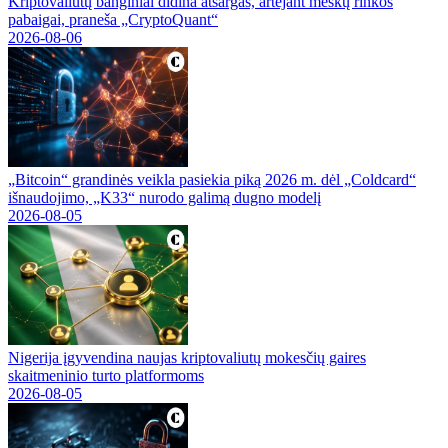
Kriptovaliutų banginiai didina atsargas, artėjant meškų rinkos
pabaigai, praneša „CryptoQuant“
2026-08-06
„Bitcoin“ grandinės veikla pasiekia piką 2026 m. dėl „Coldcard“
išnaudojimo, „K33“ nurodo galimą dugno modelį
2026-08-05
Nigerija įgyvendina naujas kriptovaliutų mokesčių gaires
skaitmeninio turto platformoms
2026-08-05