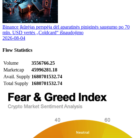
Binance įkūrėjas perspėja dėl aparatinės piniginės saugumo po 70
mln. USD vertės „Coldcard“ išnaudojimo
2026-08-04
Flow
Statistics
Volume
3556766.25
Marketcap
45996281.18
Avail. Supply
1680701532.74
Total Supply
1680701532.74