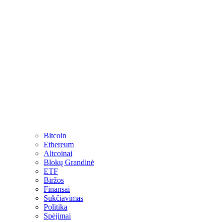
Bitcoin
Ethereum
Altcoinai
Blokų Grandinė
ETF
Biržos
Finansai
Sukčiavimas
Politika
Spėjimai