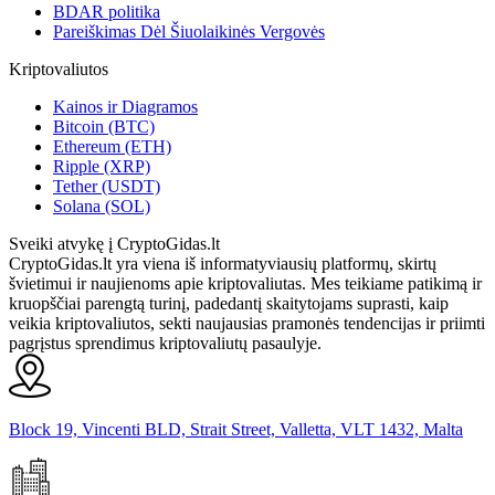
BDAR politika
Pareiškimas Dėl Šiuolaikinės Vergovės
Kriptovaliutos
Kainos ir Diagramos
Bitcoin (BTC)
Ethereum (ETH)
Ripple (XRP)
Tether (USDT)
Solana (SOL)
Sveiki atvykę į CryptoGidas.lt
CryptoGidas.lt yra viena iš informatyviausių platformų, skirtų
švietimui ir naujienoms apie kriptovaliutas. Mes teikiame patikimą ir
kruopščiai parengtą turinį, padedantį skaitytojams suprasti, kaip
veikia kriptovaliutos, sekti naujausias pramonės tendencijas ir priimti
pagrįstus sprendimus kriptovaliutų pasaulyje.
Block 19, Vincenti BLD, Strait Street, Valletta, VLT 1432, Malta