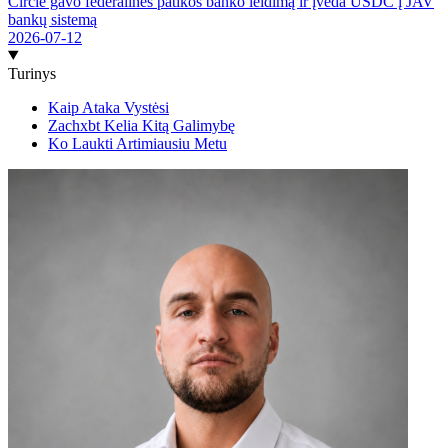
Circle gavo federalinės patikos banko leidimą ir įveda USDC į JAV
bankų sistemą
2026-07-12
Turinys
Kaip Ataka Vystėsi
Zachxbt Kelia Kitą Galimybę
Ko Laukti Artimiausiu Metu