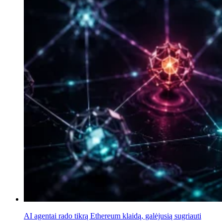
AI agentai rado tikrą Ethereum klaidą, galėjusią sugriauti