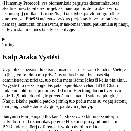
(Humanity Protocol) yra biometrikais pagrįstas decentralizuotas
skaitmeninės tapatybės projektas, naudojantis delno skenavimo
technologiją unikaliai žmogiškajai tapatybei patvirtinti grandinės
duomenyse. Prieš šiandienos įvykius projektas buvo pritraukęs
nemažą institucinį finansavimą ir laikomas vienu patikimiausių naujų
dalyvių skaitmeninės tapatybės erdvėje.
Turinys
Kaip Ataka Vystėsi
Užpuolikas neišnaudojo išmaniosios sutarties kodo klaidos. Vietoje
to jis gavo fondo nario privačius raktus ir, naudodamas šią
administracinę prieigą, tuo pačiu metu išėmė lėšas iš kelių piniginių.
Vagystė tuo neišsibaigė: tas pats užpuolikas vėliau BNB Chain
tinkle nukaldino papildomus 100 mln. H žetonų, tuomet vertusių
apie 12,9 mln. dolerių, ir pervedė juos į naujai sukurtą piniginę.
Naujai iskalta pasiūla pateko į rinką tuo pačiu metu su vogtų žetonų
dempingu, sukeldama dvigubą pardavimų bangą.
Saugumo kompanija (Blockaid) užfiksavo kaldinimo sandorį ir
patvirtino, kad užpuolikas perėmė H žetono proxy admin sutartį
BNB tinkle. Įkūrėjas Terence Kwok patvirtino rakto