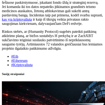
šešiuose paskirstymuose, įskaitant fondo iždą ir strateginį rezervą.
Jei komanda iki tos datos nepateiks įtikinamos grandinės teismo
medicinos ataskaitos, žetonų atblokavimas gali sukelti antrą
pardavimų bangą. Incidentas taip pat primena, kodėl svarbu suprasti,
kas yra kriptovaliuta
ir kaip iš tikrųjų veikia privataus rakto
saugojimas kiekvienam, dalyvaujančiam DeFi erdvėje.
Rinkos stebės, ar (Humanity Protocol) sugebės pateikti patikimą
atkūrimo planą, ar biržos sustabdys H prekybą ir ar ZachXBT
sukčiavimo teiginiai susilauks patvirtinimo iš nepriklausomų
saugumo tyrėjų. Artimiausios 72 valandos greičiausiai bus lemiamos
projekto ilgalaikio patikimumo atžvilgiu.
#Eth
#Ethereum
#Kriptovaliuta
Susiję straipsniai