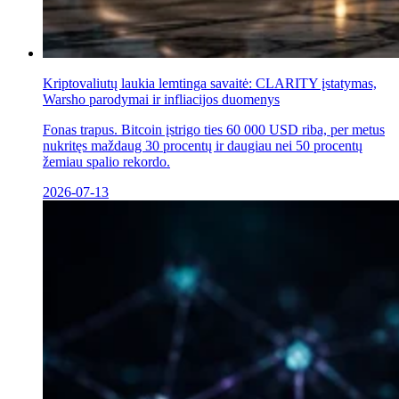
Kriptovaliutų laukia lemtinga savaitė: CLARITY įstatymas,
Warsho parodymai ir infliacijos duomenys
Fonas trapus. Bitcoin įstrigo ties 60 000 USD riba, per metus
nukritęs maždaug 30 procentų ir daugiau nei 50 procentų
žemiau spalio rekordo.
2026-07-13