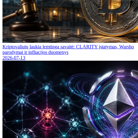
Kriptovaliutų laukia lemtinga savaitė: CLARITY įstatymas, Warsho
parodymai ir infliacijos duomenys
2026-07-13