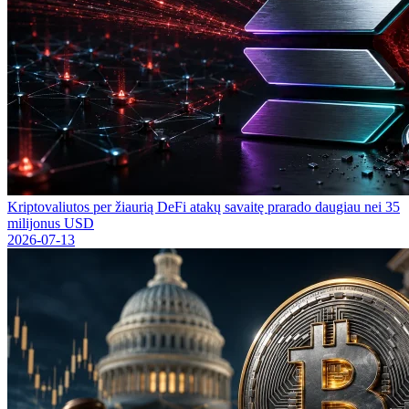
Kriptovaliutos per žiaurią DeFi atakų savaitę prarado daugiau nei 35
milijonus USD
2026-07-13