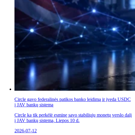
Circle gavo federalinės patikos banko leidimą ir įveda USDC
į JAV bankų sistemą
Circle ką tik perkėlė esminę savo stabiliųjų monetų verslo dalį
į JAV bankų sistemą. Liepos 10 d.
2026-07-12