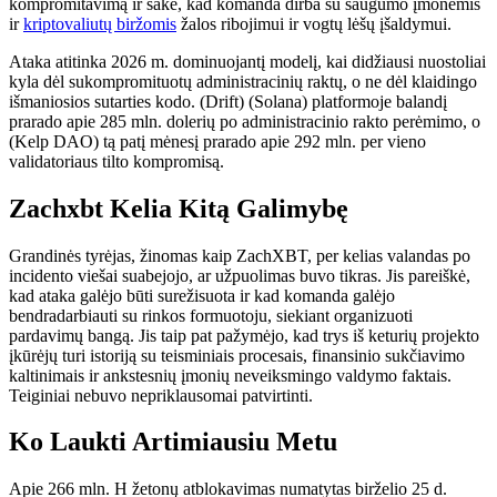
kompromitavimą ir sakė, kad komanda dirba su saugumo įmonėmis
ir
kriptovaliutų biržomis
žalos ribojimui ir vogtų lėšų įšaldymui.
Ataka atitinka 2026 m. dominuojantį modelį, kai didžiausi nuostoliai
kyla dėl sukompromituotų administracinių raktų, o ne dėl klaidingo
išmaniosios sutarties kodo. (Drift) (Solana) platformoje balandį
prarado apie 285 mln. dolerių po administracinio rakto perėmimo, o
(Kelp DAO) tą patį mėnesį prarado apie 292 mln. per vieno
validatoriaus tilto kompromisą.
Zachxbt Kelia Kitą Galimybę
Grandinės tyrėjas, žinomas kaip ZachXBT, per kelias valandas po
incidento viešai suabejojo, ar užpuolimas buvo tikras. Jis pareiškė,
kad ataka galėjo būti surežisuota ir kad komanda galėjo
bendradarbiauti su rinkos formuotoju, siekiant organizuoti
pardavimų bangą. Jis taip pat pažymėjo, kad trys iš keturių projekto
įkūrėjų turi istoriją su teisminiais procesais, finansinio sukčiavimo
kaltinimais ir ankstesnių įmonių neveiksmingo valdymo faktais.
Teiginiai nebuvo nepriklausomai patvirtinti.
Ko Laukti Artimiausiu Metu
Apie 266 mln. H žetonų atblokavimas numatytas birželio 25 d.