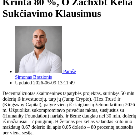
Krinta 80 %, O Zachxbt Kelia
Sukčiavimo Klausimus
Parašė
Simonas Brazionis
Updated
2026-06-09 13:11:49
Decentralizuotas skaitmeninės tapatybės projektas, surinkęs 50 mln.
dolerių iš investuotojų, tarp jų (Jump Crypto), (Hex Trust) ir
(Kingsway Capital), patyrė vieną iš staigiausių žetono kritimų 2026
m. Užpuolikai sukompromitavo privačius raktus, susijusius su
(Humanity Foundation) nariais, ir išėmė daugiau nei 30 mln. dolerių
iš mažiausiai 17 piniginių. H žetonas per kelias valandas krito nuo
maždaug 0,67 dolerio iki apie 0,05 dolerio – 80 procentų nuostolis
per vieną sesiją.