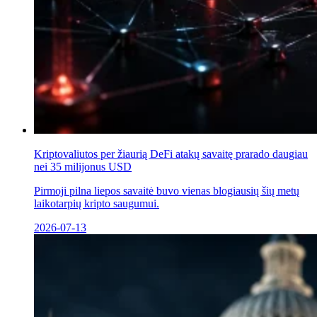
Kriptovaliutos per žiaurią DeFi atakų savaitę prarado daugiau
nei 35 milijonus USD
Pirmoji pilna liepos savaitė buvo vienas blogiausių šių metų
laikotarpių kripto saugumui.
2026-07-13