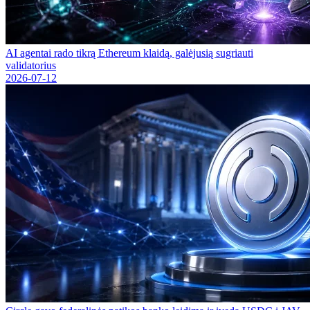
AI agentai rado tikrą Ethereum klaidą, galėjusią sugriauti
validatorius
2026-07-12