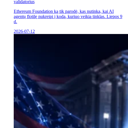
validatorius
Ethereum Foundation ką tik parodė, kas nutinka, kai AI
agentų flotilę nukreipi į kodą, kuriuo veikia tinklas. Liepos 9
d.
2026-07-12