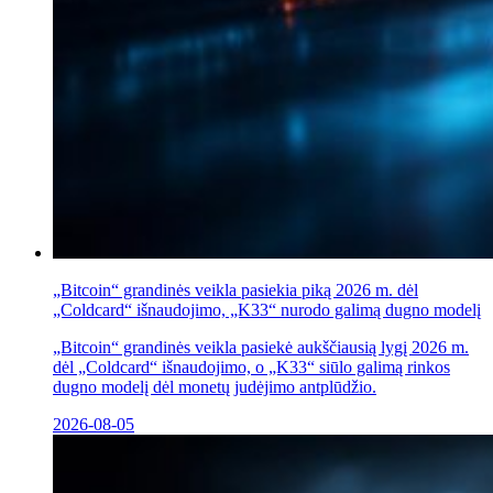
„Bitcoin“ grandinės veikla pasiekia piką 2026 m. dėl
„Coldcard“ išnaudojimo, „K33“ nurodo galimą dugno modelį
„Bitcoin“ grandinės veikla pasiekė aukščiausią lygį 2026 m.
dėl „Coldcard“ išnaudojimo, o „K33“ siūlo galimą rinkos
dugno modelį dėl monetų judėjimo antplūdžio.
2026-08-05