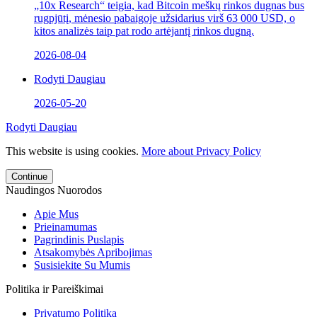
„10x Research“ teigia, kad Bitcoin meškų rinkos dugnas bus
rugpjūtį, mėnesio pabaigoje užsidarius virš 63 000 USD, o
kitos analizės taip pat rodo artėjantį rinkos dugną.
2026-08-04
Rodyti Daugiau
2026-05-20
Rodyti Daugiau
This website is using cookies.
More about Privacy Policy
Continue
Naudingos Nuorodos
Apie Mus
Prieinamumas
Pagrindinis Puslapis
Atsakomybės Apribojimas
Susisiekite Su Mumis
Politika ir Pareiškimai
Privatumo Politika