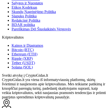
Sąlygos ir Nuostatos
Etikos Kodeksas
Skundų Nagrinėjimo Politika
Slapukų Politika
Redakcinė Politika
BDAR politika
Pareiškimas Dėl Šiuolaikinės Vergovės
Kriptovaliutos
Kainos ir Diagramos
Bitcoin (BTC)
Ethereum (ETH)
Ripple (XRP)
Tether (USDT)
Solana (SOL)
Sveiki atvykę į CryptoGidas.lt
CryptoGidas.lt yra viena iš informatyviausių platformų, skirtų
švietimui ir naujienoms apie kriptovaliutas. Mes teikiame patikimą ir
kruopščiai parengtą turinį, padedantį skaitytojams suprasti, kaip
veikia kriptovaliutos, sekti naujausias pramonės tendencijas ir priimti
pagrįstus sprendimus kriptovaliutų pasaulyje.