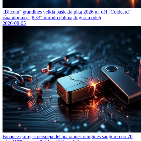
„Bitcoin“ grandinės veikla pasiekia piką 2026 m. dėl „Coldcard“
išnaudojimo, „K33“ nurodo galimą dugno modelį
2026-08-05
Binance įkūrėjas perspėja dėl aparatinės piniginės saugumo po 70