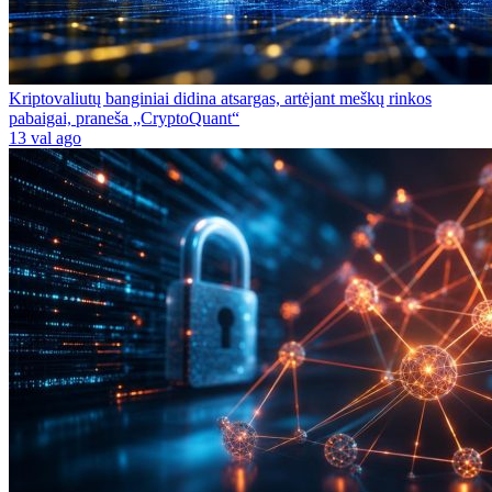
Kriptovaliutų banginiai didina atsargas, artėjant meškų rinkos
pabaigai, praneša „CryptoQuant“
13 val ago