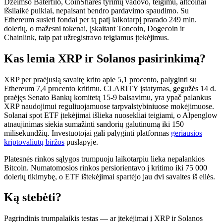
Džeimso Baterfilo, CoinShares tyrimų vadovo, teigimu, altcoinai
išsilaikė puikiai, nepaisant bendro pardavimo spaudimo. Su
Ethereum susieti fondai per tą patį laikotarpį prarado 249 mln.
dolerių, o mažesni tokenai, įskaitant Toncoin, Dogecoin ir
Chainlink, taip pat užregistravo teigiamus įtekėjimus.
Kas lemia XRP ir Solanos pasirinkimą?
XRP per praėjusią savaitę krito apie 5,1 procento, palyginti su
Ethereum 7,4 procento kritimu. CLARITY įstatymas, gegužės 14 d.
praėjęs Senato Bankų komitetą 15-9 balsavimu, yra ypač palankus
XRP naudojimui reguliuojamuose tarpvalstybiniuose mokėjimuose.
Solanai spot ETF įtekėjimai išlieka nuosekliai teigiami, o Alpenglow
atnaujinimas siekia sumažinti sandorių galutinumą iki 150
milisekundžių. Investuotojai gali palyginti platformas
geriausios
kriptovaliutų biržos
puslapyje.
Platesnės rinkos sąlygos trumpuoju laikotarpiu lieka nepalankios
Bitcoin. Numatomosios rinkos persiorientavo į kritimo iki 75 000
dolerių tikimybę, o ETF ištekėjimai spartėjo jau dvi savaites iš eilės.
Ką stebėti?
Pagrindinis trumpalaikis testas — ar įtekėjimai į XRP ir Solanos