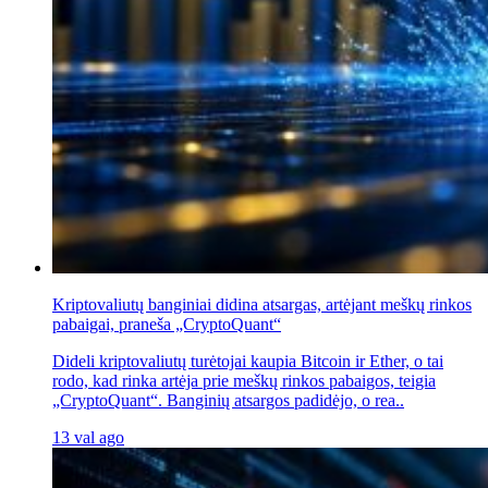
Kriptovaliutų banginiai didina atsargas, artėjant meškų rinkos
pabaigai, praneša „CryptoQuant“
Dideli kriptovaliutų turėtojai kaupia Bitcoin ir Ether, o tai
rodo, kad rinka artėja prie meškų rinkos pabaigos, teigia
„CryptoQuant“. Banginių atsargos padidėjo, o rea..
13 val ago