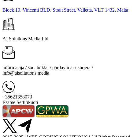
Block 19, Vincenti BLD, Strait Street, Valletta, VLT 1432, Malta
AI Solutions Media Ltd
informacija / soc. tinklai / pardavimai / karjera /
info@aisoliutions.media
+35621358073
Esame Sertifikuoti