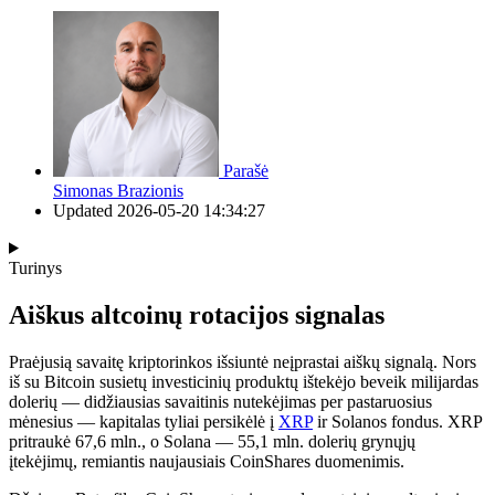
Parašė
Simonas Brazionis
Updated
2026-05-20 14:34:27
Turinys
Aiškus altcoinų rotacijos signalas
Praėjusią savaitę kriptorinkos išsiuntė neįprastai aiškų signalą. Nors
iš su Bitcoin susietų investicinių produktų ištekėjo beveik milijardas
dolerių — didžiausias savaitinis nutekėjimas per pastaruosius
mėnesius — kapitalas tyliai persikėlė į
XRP
ir Solanos fondus. XRP
pritraukė 67,6 mln., o Solana — 55,1 mln. dolerių grynųjų
įtekėjimų, remiantis naujausiais CoinShares duomenimis.