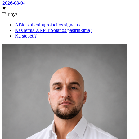
2026-08-04
Turinys
Aiškus altcoinų rotacijos signalas
Kas lemia XRP ir Solanos pasirinkimą?
Ką stebėti?