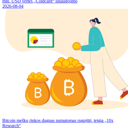
mln. USD vertės „Coldcard“ išnaudojimo
2026-08-04
Bitcoin meškų rinkos dugnas numatomas rugpjūtį, teigia „10x
Research“