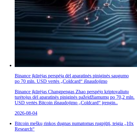
Binance įkūrėjas perspėja dėl aparatinės piniginės saugumo
po 70 mln. USD vertės „Coldcard“ išnaudojimo
Binance įkūrėjas Changpengas Zhao perspėjo kriptovaliutų
turėtojus dėl aparatinės piniginės pažeidžiamumų po 70,2 mln.
USD vertės Bitcoin išnaudojimo „Coldcard“ įrengin..
2026-08-04
Bitcoin meškų rinkos dugnas numatomas rugpjūtį, teigia „10x
Research“