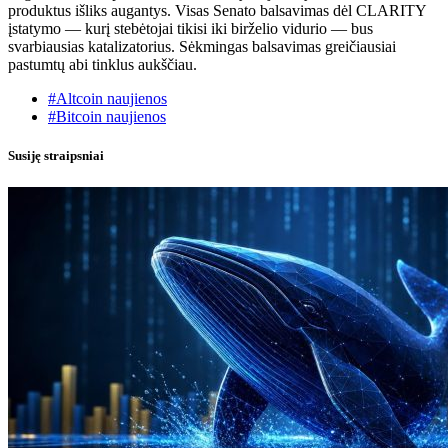
produktus išliks augantys. Visas Senato balsavimas dėl CLARITY
įstatymo — kurį stebėtojai tikisi iki birželio vidurio — bus
svarbiausias katalizatorius. Sėkmingas balsavimas greičiausiai
pastumtų abi tinklus aukščiau.
#Altcoin naujienos
#Bitcoin naujienos
Susiję straipsniai