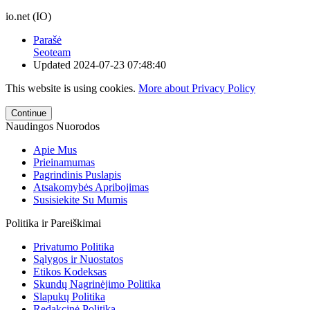
io.net (IO)
Parašė
Seoteam
Updated
2024-07-23 07:48:40
This website is using cookies.
More about Privacy Policy
Continue
Naudingos Nuorodos
Apie Mus
Prieinamumas
Pagrindinis Puslapis
Atsakomybės Apribojimas
Susisiekite Su Mumis
Politika ir Pareiškimai
Privatumo Politika
Sąlygos ir Nuostatos
Etikos Kodeksas
Skundų Nagrinėjimo Politika
Slapukų Politika
Redakcinė Politika