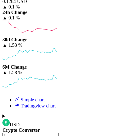
0.1264 USD
▲
0.1 %
24h Change
▲
0.1 %
30d Change
▲
1.53 %
6M Change
▲
1.58 %
Simple chart
Tradingview chart
USD
Crypto Converter