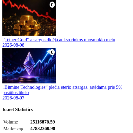
„Tether Gold“ atsargos didėja aukso rinkos nuosmukio metu
2026-08-08
„Bitmine Technologies“ plečia eterio atsargas, artėdama prie 5%
pasiūlos tikslo
2026-08-07
Io.net
Statistics
Volume
25116878.59
Marketcap
47832360.98