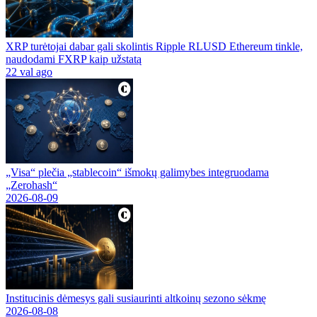
XRP turėtojai dabar gali skolintis Ripple RLUSD Ethereum tinkle,
naudodami FXRP kaip užstatą
22 val ago
„Visa“ plečia „stablecoin“ išmokų galimybes integruodama
„Zerohash“
2026-08-09
Institucinis dėmesys gali susiaurinti altkoinų sezono sėkmę
2026-08-08