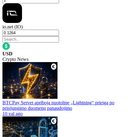
io.net (IO)
USD
Crypto News
BTCPay Server apriboja nuotolinę „Lightning“ prieigą po
prisijungimo duomenų panaudojimo
10 val ago