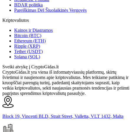
BDAR politika
Pareiškimas Dėl Šiuolaikinės Vergovės
Kriptovaliutos
Kainos ir Diagramos
Bitcoin (BTC)
Ethereum (ETH)
Ripple (XRP)
Tether (USDT)
Solana (SOL)
Sveiki atvykę į CryptoGidas.lt
CryptoGidas.lt yra viena iš informatyviausių platformų, skirtų
švietimui ir naujienoms apie kriptovaliutas. Mes teikiame patikimą ir
kruopščiai parengtą turinį, padedantį skaitytojams suprasti, kaip
veikia kriptovaliutos, sekti naujausias pramonės tendencijas ir priimti
pagrįstus sprendimus kriptovaliutų pasaulyje.
Block 19, Vincenti BLD, Strait Street, Valletta, VLT 1432, Malta