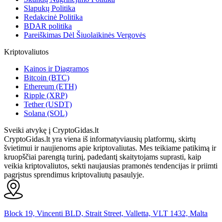
Slapukų Politika
Redakcinė Politika
BDAR politika
Pareiškimas Dėl Šiuolaikinės Vergovės
Kriptovaliutos
Kainos ir Diagramos
Bitcoin (BTC)
Ethereum (ETH)
Ripple (XRP)
Tether (USDT)
Solana (SOL)
Sveiki atvykę į CryptoGidas.lt
CryptoGidas.lt yra viena iš informatyviausių platformų, skirtų
švietimui ir naujienoms apie kriptovaliutas. Mes teikiame patikimą ir
kruopščiai parengtą turinį, padedantį skaitytojams suprasti, kaip
veikia kriptovaliutos, sekti naujausias pramonės tendencijas ir priimti
pagrįstus sprendimus kriptovaliutų pasaulyje.
Block 19, Vincenti BLD, Strait Street, Valletta, VLT 1432, Malta