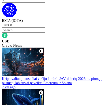
IOTA (IOTA)
USD
Crypto News
Kriptovaliutų nuostoliai viršijo 1 mlrd. JAV dolerių 2026 m. pirmąjį
pusmetį, labiausiai paveikta Ethereum ir Solana
7 val ago