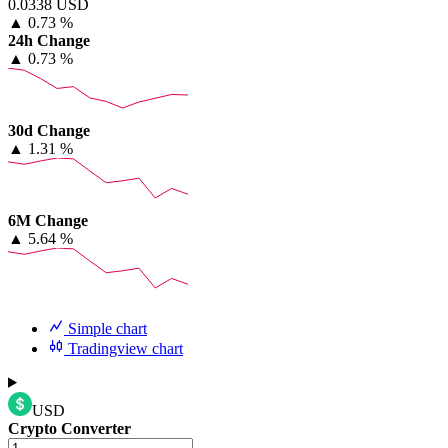
0.0338 USD
▲
0.73 %
24h Change
▲
0.73 %
30d Change
▲
1.31 %
6M Change
▲
5.64 %
Simple chart
Tradingview chart
USD
Crypto Converter