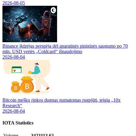
2026-08-05
Binance įkūrėjas perspėja dėl aparatinės piniginės saugumo po 70
mln. USD vertės „Coldcard“ išnaudojimo
2026-08-04
Bitcoin meškų rinkos dugnas numatomas rugpjūtį, teigia „10x
Research“
2026-08-04
IOTA
Statistics
Volume
3423113.62