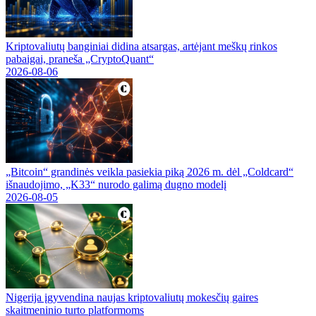
Kriptovaliutų banginiai didina atsargas, artėjant meškų rinkos
pabaigai, praneša „CryptoQuant“
2026-08-06
„Bitcoin“ grandinės veikla pasiekia piką 2026 m. dėl „Coldcard“
išnaudojimo, „K33“ nurodo galimą dugno modelį
2026-08-05
Nigerija įgyvendina naujas kriptovaliutų mokesčių gaires
skaitmeninio turto platformoms