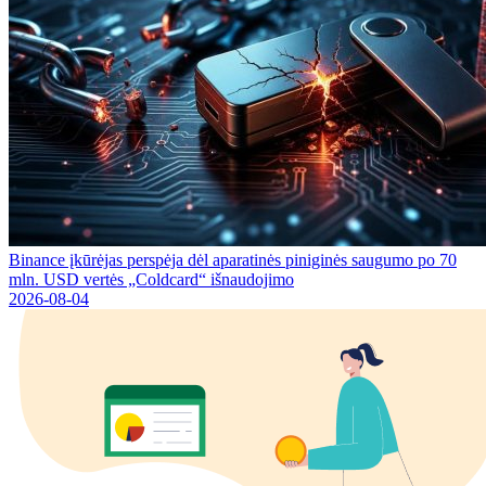
Binance įkūrėjas perspėja dėl aparatinės piniginės saugumo po 70
mln. USD vertės „Coldcard“ išnaudojimo
2026-08-04