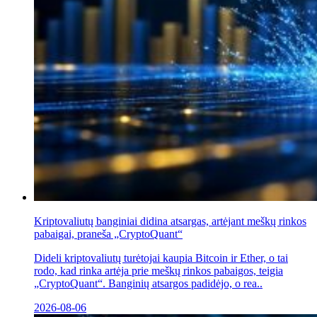
Kriptovaliutų banginiai didina atsargas, artėjant meškų rinkos
pabaigai, praneša „CryptoQuant“
Dideli kriptovaliutų turėtojai kaupia Bitcoin ir Ether, o tai
rodo, kad rinka artėja prie meškų rinkos pabaigos, teigia
„CryptoQuant“. Banginių atsargos padidėjo, o rea..
2026-08-06