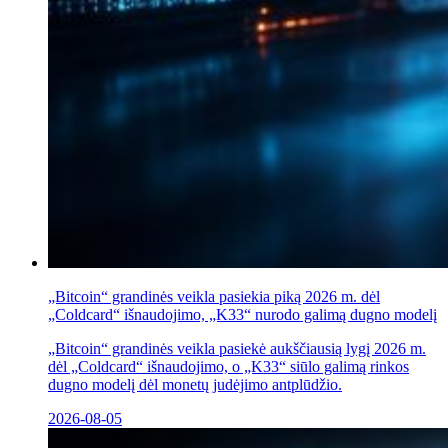
„Bitcoin“ grandinės veikla pasiekia piką 2026 m. dėl
„Coldcard“ išnaudojimo, „K33“ nurodo galimą dugno modelį
„Bitcoin“ grandinės veikla pasiekė aukščiausią lygį 2026 m.
dėl „Coldcard“ išnaudojimo, o „K33“ siūlo galimą rinkos
dugno modelį dėl monetų judėjimo antplūdžio.
2026-08-05