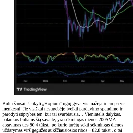
Bulių šansai išlaikyti „Hopium“ ugnį gyvą vis mažėja ir tampa vis
menkesni! Jie visiškai nesugebėjo įveikti pardavimo spaudimo ir
parodyti stiprybės ten, kur tai svarbiausia… Vienintelis dalykas,
palankus buliams šią savaitę, yra sėkmingas dienos 200SMA
atgavimas ties 80,4 tūkst., po kurio turėtų sekti sėkmingas dienos
uždarymas virš gegužės aukščiausiosios ribos – 82,8 tūkst., o tai