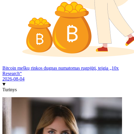
Bitcoin meškų rinkos dugnas numatomas rugpjūtį, teigia „10x
Research“
2026-08-04
Turinys