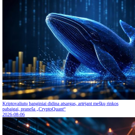
Kriptovaliutų banginiai didina atsargas, artėjant meškų rinkos
pabaigai, praneša „CryptoQuant“
2026-08-06