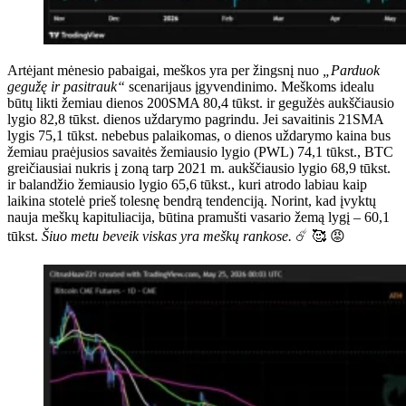
Artėjant mėnesio pabaigai, meškos yra per žingsnį nuo
„Parduok
gegužę ir pasitrauk“
scenarijaus įgyvendinimo. Meškoms idealu
būtų likti žemiau dienos 200SMA 80,4 tūkst. ir gegužės aukščiausio
lygio 82,8 tūkst. dienos uždarymo pagrindu. Jei savaitinis 21SMA
lygis 75,1 tūkst. nebebus palaikomas, o dienos uždarymo kaina bus
žemiau praėjusios savaitės žemiausio lygio (PWL) 74,1 tūkst., BTC
greičiausiai nukris į zoną tarp 2021 m. aukščiausio lygio 68,9 tūkst.
ir balandžio žemiausio lygio 65,6 tūkst., kuri atrodo labiau kaip
laikina stotelė prieš tolesnę bendrą tendenciją. Norint, kad įvyktų
nauja meškų kapituliacija, būtina pramušti vasario žemą lygį – 60,1
tūkst.
Šiuo metu beveik viskas yra meškų rankose.
☄️ 🥰 😡