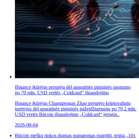
Binance įkūrėjas perspėja dėl aparatinės piniginės saugumo
po 70 mln. USD vertės „Coldcard“ išnaudojimo
Binance įkūrėjas Changpengas Zhao perspėjo kriptovaliutų
turėtojus dėl aparatinės piniginės pažeidžiamumų po 70,2 mln.
USD vertės Bitcoin išnaudojimo „Coldcard“ įrengin..
2026-08-04
Bitcoin meškų rinkos dugnas numatomas rugpjūtį, teigia „10x