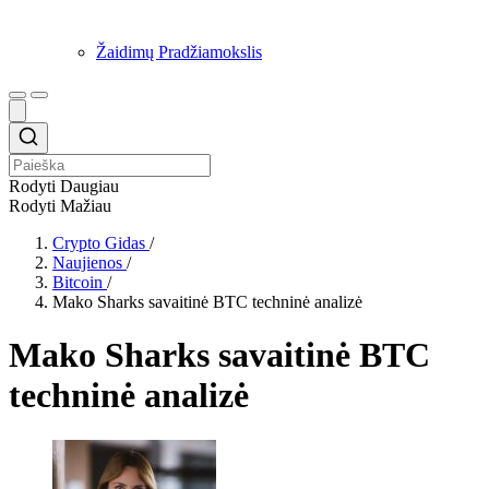
Žaidimų Pradžiamokslis
Rodyti Daugiau
Rodyti Mažiau
Crypto Gidas
/
Naujienos
/
Bitcoin
/
Mako Sharks savaitinė BTC techninė analizė
Mako Sharks savaitinė BTC
techninė analizė