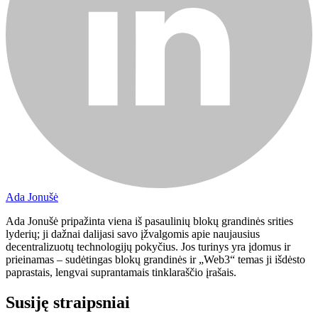
Ada Jonušė
Ada Jonušė pripažinta viena iš pasaulinių blokų grandinės srities
lyderių; ji dažnai dalijasi savo įžvalgomis apie naujausius
decentralizuotų technologijų pokyčius. Jos turinys yra įdomus ir
prieinamas – sudėtingas blokų grandinės ir „Web3“ temas ji išdėsto
paprastais, lengvai suprantamais tinklaraščio įrašais.
Susiję straipsniai