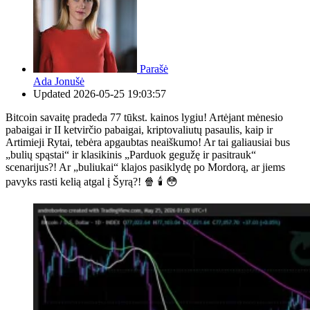
Parašė
Ada Jonušė
Updated
2026-05-25 19:03:57
Bitcoin savaitę pradeda 77 tūkst. kainos lygiu! Artėjant mėnesio
pabaigai ir II ketvirčio pabaigai, kriptovaliutų pasaulis, kaip ir
Artimieji Rytai, tebėra apgaubtas neaiškumo! Ar tai galiausiai bus
„bulių spąstai“ ir klasikinis „Parduok gegužę ir pasitrauk“
scenarijus?! Ar „buliukai“ klajos pasiklydę po Mordorą, ar jiems
pavyks rasti kelią atgal į Šyrą?! 🍿 🕯 😳