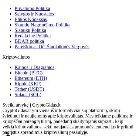
Privatumo Politika
Sąlygos ir Nuostatos
Etikos Kodeksas
Skundų Nagrinėjimo Politika
Slapukų Politika
Redakcinė Politika
BDAR politika
Pareiškimas Dėl Šiuolaikinės Vergovės
Kriptovaliutos
Kainos ir Diagramos
Bitcoin (BTC)
Ethereum (ETH)
Ripple (XRP)
Tether (USDT)
Solana (SOL)
Sveiki atvykę į CryptoGidas.lt
CryptoGidas.lt yra viena iš informatyviausių platformų, skirtų
švietimui ir naujienoms apie kriptovaliutas. Mes teikiame patikimą ir
kruopščiai parengtą turinį, padedantį skaitytojams suprasti, kaip
veikia kriptovaliutos, sekti naujausias pramonės tendencijas ir priimti
pagrįstus sprendimus kriptovaliutų pasaulyje.