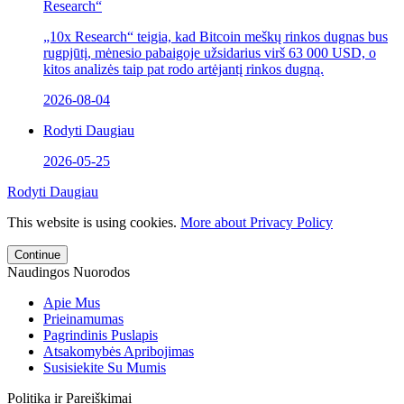
Research“
„10x Research“ teigia, kad Bitcoin meškų rinkos dugnas bus
rugpjūtį, mėnesio pabaigoje užsidarius virš 63 000 USD, o
kitos analizės taip pat rodo artėjantį rinkos dugną.
2026-08-04
Rodyti Daugiau
2026-05-25
Rodyti Daugiau
This website is using cookies.
More about Privacy Policy
Continue
Naudingos Nuorodos
Apie Mus
Prieinamumas
Pagrindinis Puslapis
Atsakomybės Apribojimas
Susisiekite Su Mumis
Politika ir Pareiškimai