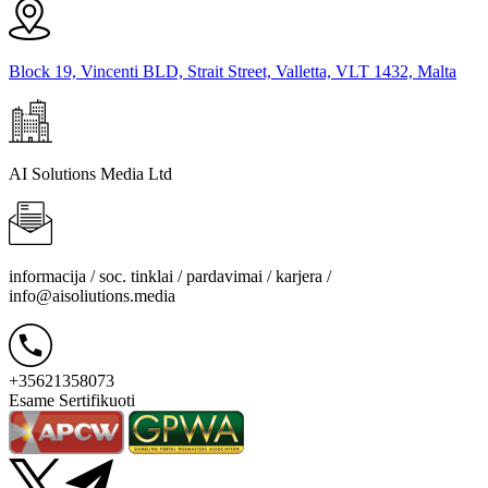
Block 19, Vincenti BLD, Strait Street, Valletta, VLT 1432, Malta
AI Solutions Media Ltd
informacija / soc. tinklai / pardavimai / karjera /
info@aisoliutions.media
+35621358073
Esame Sertifikuoti