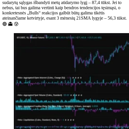
sudarytų sąlygas išbandyti metų atidarymo lygį – 87,4 tūkst. Jei to
nebus, tai bus galima vertinti kaip bendros tendencijos tęsimąsi, o
konkretesnės „Bulls“ reakcijos galbūt būtų galima tikėtis
ateinančiame ketvirtyje, esant 3 mėnesių 21SMA lygyje – 56,3 tūkst.
🟢 👻 😰