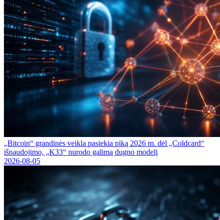
„Bitcoin“ grandinės veikla pasiekia piką 2026 m. dėl „Coldcard“
išnaudojimo, „K33“ nurodo galimą dugno modelį
2026-08-05