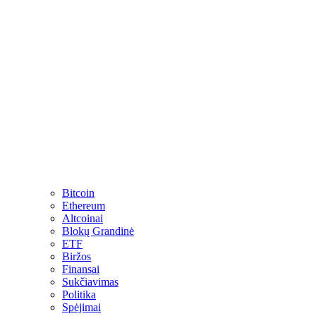
Bitcoin
Ethereum
Altcoinai
Blokų Grandinė
ETF
Biržos
Finansai
Sukčiavimas
Politika
Spėjimai