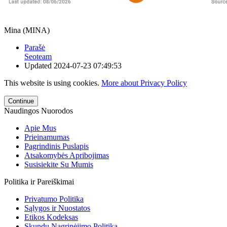
Mina (MINA)
Parašė
Seoteam
Updated
2024-07-23 07:49:53
This website is using cookies.
More about Privacy Policy
Continue
Naudingos Nuorodos
Apie Mus
Prieinamumas
Pagrindinis Puslapis
Atsakomybės Apribojimas
Susisiekite Su Mumis
Politika ir Pareiškimai
Privatumo Politika
Sąlygos ir Nuostatos
Etikos Kodeksas
Skundų Nagrinėjimo Politika