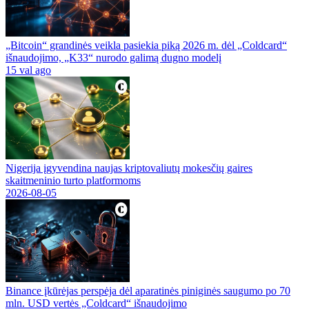
„Bitcoin“ grandinės veikla pasiekia piką 2026 m. dėl „Coldcard“
išnaudojimo, „K33“ nurodo galimą dugno modelį
15 val ago
Nigerija įgyvendina naujas kriptovaliutų mokesčių gaires
skaitmeninio turto platformoms
2026-08-05
Binance įkūrėjas perspėja dėl aparatinės piniginės saugumo po 70
mln. USD vertės „Coldcard“ išnaudojimo