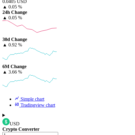
0.0405 USD
▲
0.05 %
24h Change
▲
0.05 %
30d Change
▲
0.92 %
6M Change
▲
3.66 %
Simple chart
Tradingview chart
USD
Crypto Converter