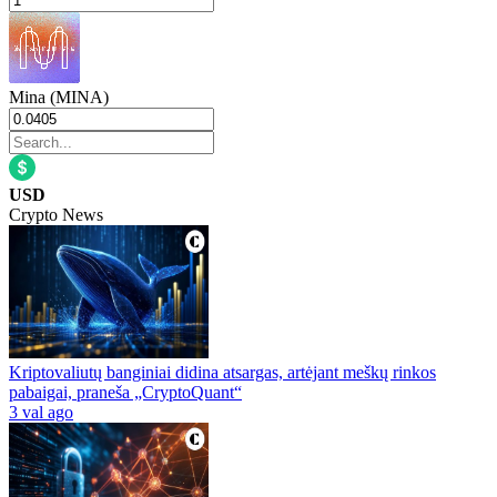
Mina (MINA)
USD
Crypto News
Kriptovaliutų banginiai didina atsargas, artėjant meškų rinkos
pabaigai, praneša „CryptoQuant“
3 val ago