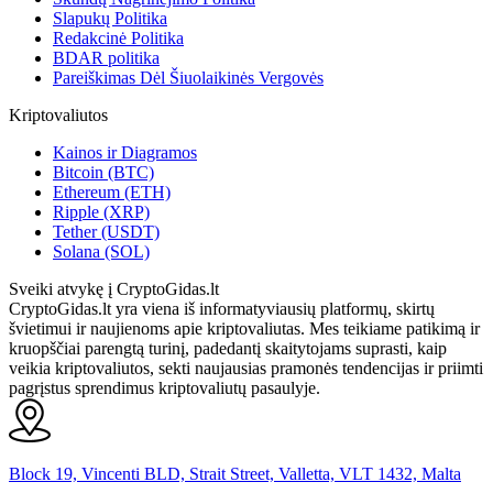
Slapukų Politika
Redakcinė Politika
BDAR politika
Pareiškimas Dėl Šiuolaikinės Vergovės
Kriptovaliutos
Kainos ir Diagramos
Bitcoin (BTC)
Ethereum (ETH)
Ripple (XRP)
Tether (USDT)
Solana (SOL)
Sveiki atvykę į CryptoGidas.lt
CryptoGidas.lt yra viena iš informatyviausių platformų, skirtų
švietimui ir naujienoms apie kriptovaliutas. Mes teikiame patikimą ir
kruopščiai parengtą turinį, padedantį skaitytojams suprasti, kaip
veikia kriptovaliutos, sekti naujausias pramonės tendencijas ir priimti
pagrįstus sprendimus kriptovaliutų pasaulyje.
Block 19, Vincenti BLD, Strait Street, Valletta, VLT 1432, Malta