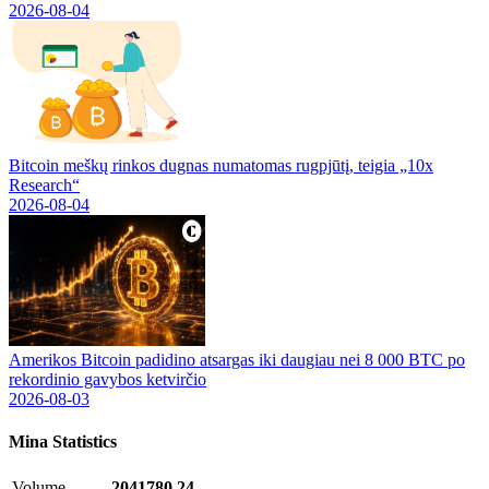
2026-08-04
Bitcoin meškų rinkos dugnas numatomas rugpjūtį, teigia „10x
Research“
2026-08-04
Amerikos Bitcoin padidino atsargas iki daugiau nei 8 000 BTC po
rekordinio gavybos ketvirčio
2026-08-03
Mina
Statistics
Volume
2041780.24