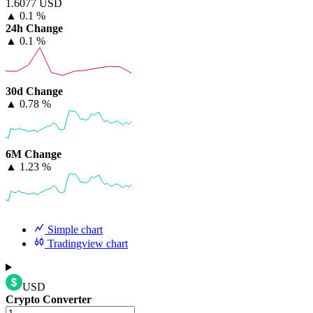
1.6077 USD
▲
0.1 %
24h Change
▲
0.1 %
30d Change
▲
0.78 %
6M Change
▲
1.23 %
Simple chart
Tradingview chart
USD
Crypto Converter