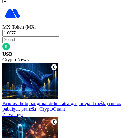
MX Token (MX)
USD
Crypto News
Kriptovaliutų banginiai didina atsargas, artėjant meškų rinkos
pabaigai, praneša „CryptoQuant“
21 val ago