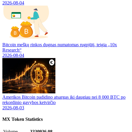
2026-08-04
Bitcoin meškų rinkos dugnas numatomas rugpjūtį, teigia „10x
Research“
2026-08-04
Amerikos Bitcoin padidino atsargas iki daugiau nei 8 000 BTC po
rekordinio gavybos ketvirčio
2026-08-03
MX Token
Statistics
Volume
3330936.08