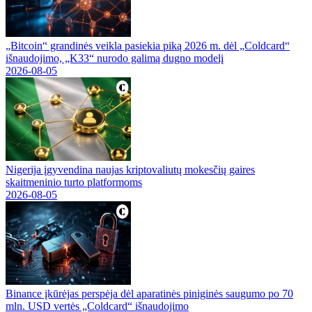
„Bitcoin“ grandinės veikla pasiekia piką 2026 m. dėl „Coldcard“
išnaudojimo, „K33“ nurodo galimą dugno modelį
2026-08-05
Nigerija įgyvendina naujas kriptovaliutų mokesčių gaires
skaitmeninio turto platformoms
2026-08-05
Binance įkūrėjas perspėja dėl aparatinės piniginės saugumo po 70
mln. USD vertės „Coldcard“ išnaudojimo