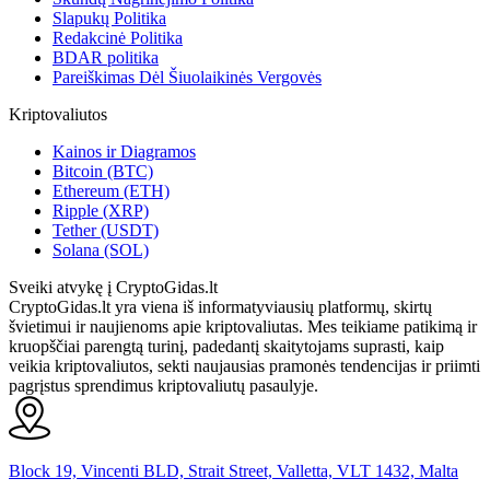
Slapukų Politika
Redakcinė Politika
BDAR politika
Pareiškimas Dėl Šiuolaikinės Vergovės
Kriptovaliutos
Kainos ir Diagramos
Bitcoin (BTC)
Ethereum (ETH)
Ripple (XRP)
Tether (USDT)
Solana (SOL)
Sveiki atvykę į CryptoGidas.lt
CryptoGidas.lt yra viena iš informatyviausių platformų, skirtų
švietimui ir naujienoms apie kriptovaliutas. Mes teikiame patikimą ir
kruopščiai parengtą turinį, padedantį skaitytojams suprasti, kaip
veikia kriptovaliutos, sekti naujausias pramonės tendencijas ir priimti
pagrįstus sprendimus kriptovaliutų pasaulyje.
Block 19, Vincenti BLD, Strait Street, Valletta, VLT 1432, Malta