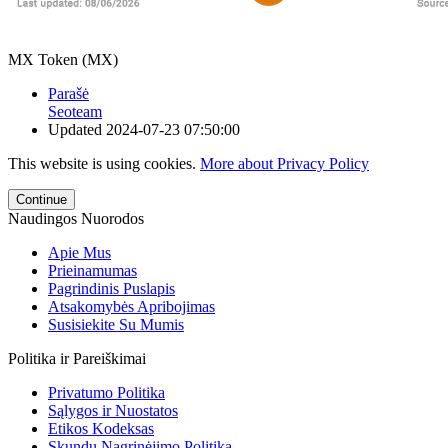
MX Token (MX)
Parašė
Seoteam
Updated
2024-07-23 07:50:00
This website is using cookies.
More about Privacy Policy
Continue
Naudingos Nuorodos
Apie Mus
Prieinamumas
Pagrindinis Puslapis
Atsakomybės Apribojimas
Susisiekite Su Mumis
Politika ir Pareiškimai
Privatumo Politika
Sąlygos ir Nuostatos
Etikos Kodeksas
Skundų Nagrinėjimo Politika