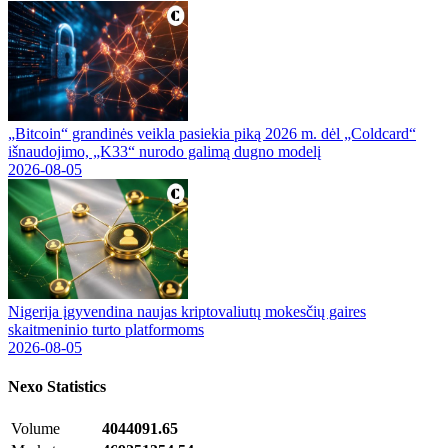
„Bitcoin“ grandinės veikla pasiekia piką 2026 m. dėl „Coldcard“
išnaudojimo, „K33“ nurodo galimą dugno modelį
2026-08-05
Nigerija įgyvendina naujas kriptovaliutų mokesčių gaires
skaitmeninio turto platformoms
2026-08-05
Nexo
Statistics
Volume
4044091.65