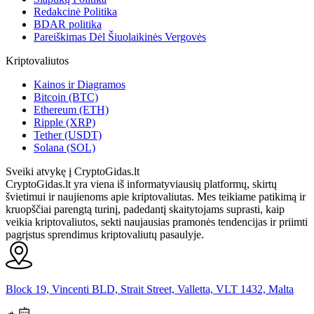
Redakcinė Politika
BDAR politika
Pareiškimas Dėl Šiuolaikinės Vergovės
Kriptovaliutos
Kainos ir Diagramos
Bitcoin (BTC)
Ethereum (ETH)
Ripple (XRP)
Tether (USDT)
Solana (SOL)
Sveiki atvykę į CryptoGidas.lt
CryptoGidas.lt yra viena iš informatyviausių platformų, skirtų
švietimui ir naujienoms apie kriptovaliutas. Mes teikiame patikimą ir
kruopščiai parengtą turinį, padedantį skaitytojams suprasti, kaip
veikia kriptovaliutos, sekti naujausias pramonės tendencijas ir priimti
pagrįstus sprendimus kriptovaliutų pasaulyje.
Block 19, Vincenti BLD, Strait Street, Valletta, VLT 1432, Malta