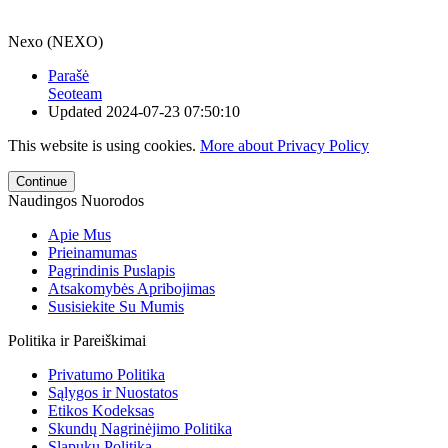
Nexo (NEXO)
Parašė
Seoteam
Updated
2024-07-23 07:50:10
This website is using cookies.
More about Privacy Policy
Continue
Naudingos Nuorodos
Apie Mus
Prieinamumas
Pagrindinis Puslapis
Atsakomybės Apribojimas
Susisiekite Su Mumis
Politika ir Pareiškimai
Privatumo Politika
Sąlygos ir Nuostatos
Etikos Kodeksas
Skundų Nagrinėjimo Politika
Slapukų Politika