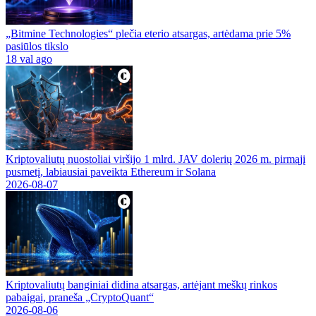
„Bitmine Technologies“ plečia eterio atsargas, artėdama prie 5%
pasiūlos tikslo
18 val ago
Kriptovaliutų nuostoliai viršijo 1 mlrd. JAV dolerių 2026 m. pirmąjį
pusmetį, labiausiai paveikta Ethereum ir Solana
2026-08-07
Kriptovaliutų banginiai didina atsargas, artėjant meškų rinkos
pabaigai, praneša „CryptoQuant“
2026-08-06