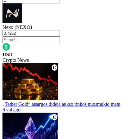
Nexo (NEXO)
USD
Crypto News
„Tether Gold“ atsargos didėja aukso rinkos nuosmukio metu
6 val ago