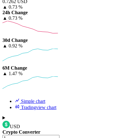
0.7262 USD
▲
0.73 %
24h Change
▲
0.73 %
30d Change
▲
0.92 %
6M Change
▲
1.47 %
Simple chart
Tradingview chart
USD
Crypto Converter