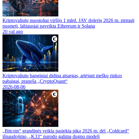
Kriptovaliutų nuostoliai viršijo 1 mlrd. JAV dolerių 2026 m. pirmąjį
pusmetį, labiausiai paveikta Ethereum ir Solana
20 val ago
Kriptovaliutų banginiai didina atsargas, artėjant meškų rinkos
pabaigai, praneša „CryptoQuant“
2026-08-06
„Bitcoin“ grandinės veikla pasiekia piką 2026 m. dėl „Coldcard“
išnaudojimo, „K33“ nurodo galimą dugno modelį