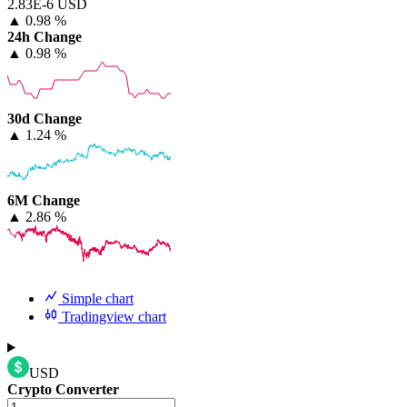
2.83E-6 USD
▲
0.98 %
24h Change
▲
0.98 %
30d Change
▲
1.24 %
6M Change
▲
2.86 %
Simple chart
Tradingview chart
USD
Crypto Converter