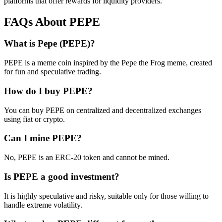
platforms that offer rewards for liquidity providers.
FAQs About PEPE
What is Pepe (PEPE)?
PEPE is a meme coin inspired by the Pepe the Frog meme, created
for fun and speculative trading.
How do I buy PEPE?
You can buy PEPE on centralized and decentralized exchanges
using fiat or crypto.
Can I mine PEPE?
No, PEPE is an ERC-20 token and cannot be mined.
Is PEPE a good investment?
It is highly speculative and risky, suitable only for those willing to
handle extreme volatility.