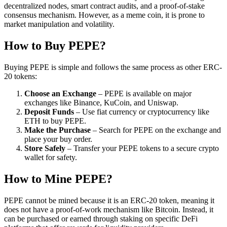
decentralized nodes, smart contract audits, and a proof-of-stake
consensus mechanism. However, as a meme coin, it is prone to
market manipulation and volatility.
How to Buy PEPE?
Buying PEPE is simple and follows the same process as other ERC-
20 tokens:
Choose an Exchange
– PEPE is available on major
exchanges like Binance, KuCoin, and Uniswap.
Deposit Funds
– Use fiat currency or cryptocurrency like
ETH to buy PEPE.
Make the Purchase
– Search for PEPE on the exchange and
place your buy order.
Store Safely
– Transfer your PEPE tokens to a secure crypto
wallet for safety.
How to Mine PEPE?
PEPE cannot be mined because it is an ERC-20 token, meaning it
does not have a proof-of-work mechanism like Bitcoin. Instead, it
can be purchased or earned through staking on specific DeFi