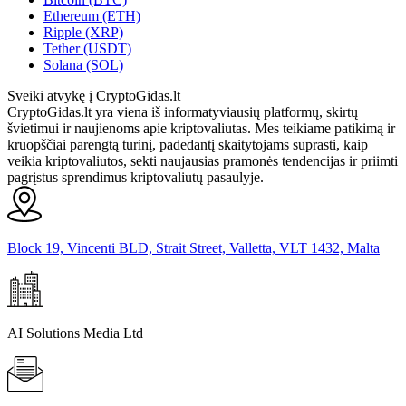
Ethereum (ETH)
Ripple (XRP)
Tether (USDT)
Solana (SOL)
Sveiki atvykę į CryptoGidas.lt
CryptoGidas.lt yra viena iš informatyviausių platformų, skirtų
švietimui ir naujienoms apie kriptovaliutas. Mes teikiame patikimą ir
kruopščiai parengtą turinį, padedantį skaitytojams suprasti, kaip
veikia kriptovaliutos, sekti naujausias pramonės tendencijas ir priimti
pagrįstus sprendimus kriptovaliutų pasaulyje.
Block 19, Vincenti BLD, Strait Street, Valletta, VLT 1432, Malta
AI Solutions Media Ltd