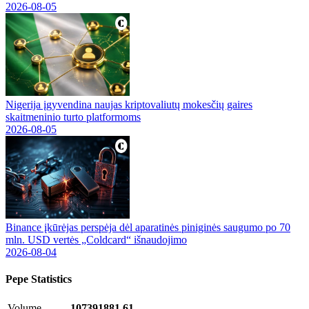
2026-08-05
Nigerija įgyvendina naujas kriptovaliutų mokesčių gaires
skaitmeninio turto platformoms
2026-08-05
Binance įkūrėjas perspėja dėl aparatinės piniginės saugumo po 70
mln. USD vertės „Coldcard“ išnaudojimo
2026-08-04
Pepe
Statistics
Volume
107391881.61