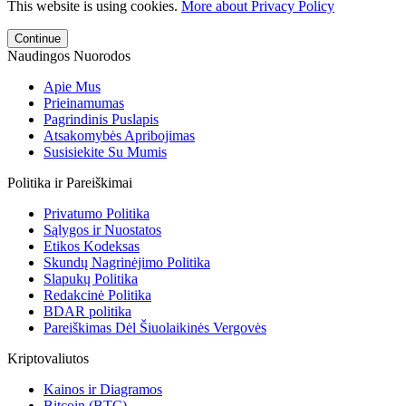
This website is using cookies.
More about Privacy Policy
Continue
Naudingos Nuorodos
Apie Mus
Prieinamumas
Pagrindinis Puslapis
Atsakomybės Apribojimas
Susisiekite Su Mumis
Politika ir Pareiškimai
Privatumo Politika
Sąlygos ir Nuostatos
Etikos Kodeksas
Skundų Nagrinėjimo Politika
Slapukų Politika
Redakcinė Politika
BDAR politika
Pareiškimas Dėl Šiuolaikinės Vergovės
Kriptovaliutos
Kainos ir Diagramos
Bitcoin (BTC)