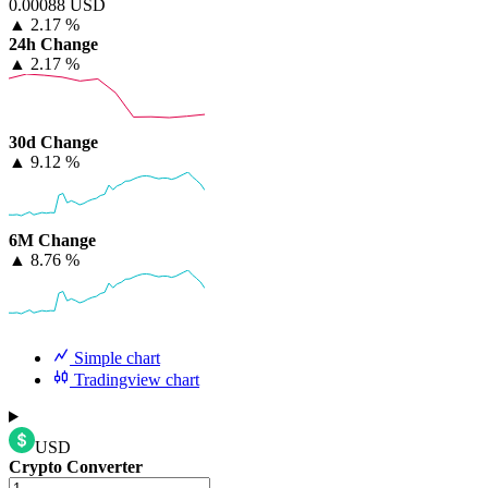
0.00088 USD
▲
2.17 %
24h Change
▲
2.17 %
30d Change
▲
9.12 %
6M Change
▲
8.76 %
Simple chart
Tradingview chart
USD
Crypto Converter