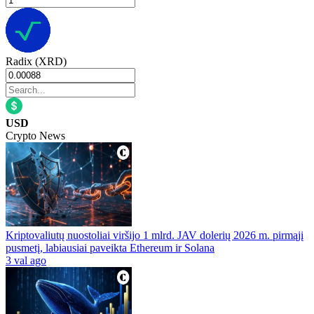
Radix (XRD)
USD
Crypto News
Kriptovaliutų nuostoliai viršijo 1 mlrd. JAV dolerių 2026 m. pirmąjį
pusmetį, labiausiai paveikta Ethereum ir Solana
3 val ago