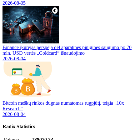
2026-08-05
Binance įkūrėjas perspėja dėl aparatinės piniginės saugumo po 70
mln. USD vertės „Coldcard“ išnaudojimo
2026-08-04
Bitcoin meškų rinkos dugnas numatomas rugpjūtį, teigia „10x
Research“
2026-08-04
Radix
Statistics
Volume
188070.23