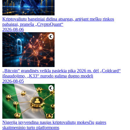
Kriptovaliutų banginiai didina atsargas, artėjant meškų rinkos
pabaigai, praneša „CryptoQuant“
2026-08-06
„Bitcoin“ grandinės veikla pasiekia piką 2026 m. dėl „Coldcard“
išnaudojimo, „K33“ nurodo galimą dugno modelį
2026-08-05
Nigerija įgyvendina naujas kriptovaliutų mokesčių gaires
skaitmeninio turto platformoms