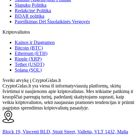
Slapukų Politika
Redakcinė Politika
BDAR politika
Pareiškimas Dėl Šiuolaikinės Vergovės
Kriptovaliutos
Kainos ir Diagramos
Bitcoin (BTC)
Ethereum (ETH)
Ripple (XRP)
Tether (USDT)
Solana (SOL)
Sveiki atvykę į CryptoGidas.lt
CryptoGidas.lt yra viena iš informatyviausių platformų, skirtų
švietimui ir naujienoms apie kriptovaliutas. Mes teikiame patikimą ir
kruopščiai parengtą turinį, padedantį skaitytojams suprasti, kaip
veikia kriptovaliutos, sekti naujausias pramonės tendencijas ir priimti
pagrįstus sprendimus kriptovaliutų pasaulyje.
Block 19, Vincenti BLD, Strait Street, Valletta, VLT 1432, Malta