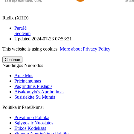
Radix (XRD)
Parašė
Seoteam
Updated
2024-07-23 07:53:21
This website is using cookies.
More about Privacy Policy
Continue
Naudingos Nuorodos
Apie Mus
Prieinamumas
Pagrindinis Puslapis
Atsakomybės Apribojimas
Susisiekite Su Mumis
Politika ir Pareiškimai
Privatumo Politika
Sąlygos ir Nuostatos
Etikos Kodeksas
Skundų Nagrinėjimo Politika