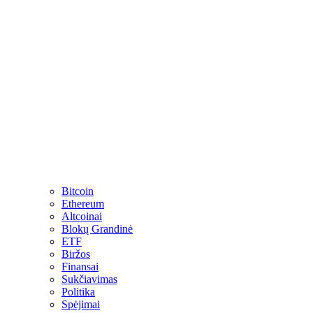
Bitcoin
Ethereum
Altcoinai
Blokų Grandinė
ETF
Biržos
Finansai
Sukčiavimas
Politika
Spėjimai