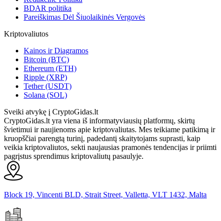
BDAR politika
Pareiškimas Dėl Šiuolaikinės Vergovės
Kriptovaliutos
Kainos ir Diagramos
Bitcoin (BTC)
Ethereum (ETH)
Ripple (XRP)
Tether (USDT)
Solana (SOL)
Sveiki atvykę į CryptoGidas.lt
CryptoGidas.lt yra viena iš informatyviausių platformų, skirtų
švietimui ir naujienoms apie kriptovaliutas. Mes teikiame patikimą ir
kruopščiai parengtą turinį, padedantį skaitytojams suprasti, kaip
veikia kriptovaliutos, sekti naujausias pramonės tendencijas ir priimti
pagrįstus sprendimus kriptovaliutų pasaulyje.
Block 19, Vincenti BLD, Strait Street, Valletta, VLT 1432, Malta