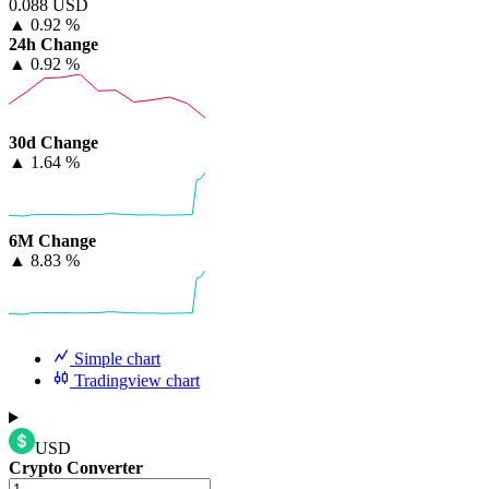
0.088 USD
▲
0.92 %
24h Change
▲
0.92 %
30d Change
▲
1.64 %
6M Change
▲
8.83 %
Simple chart
Tradingview chart
USD
Crypto Converter