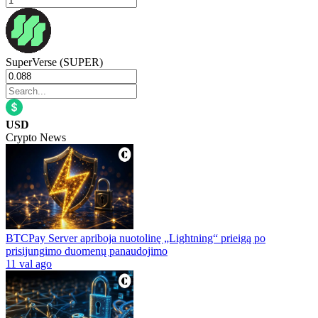
SuperVerse (SUPER)
USD
Crypto News
BTCPay Server apriboja nuotolinę „Lightning“ prieigą po
prisijungimo duomenų panaudojimo
11 val ago