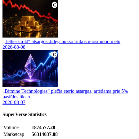
„Tether Gold“ atsargos didėja aukso rinkos nuosmukio metu
2026-08-08
„Bitmine Technologies“ plečia eterio atsargas, artėdama prie 5%
pasiūlos tikslo
2026-08-07
SuperVerse
Statistics
Volume
1874577.28
Marketcap
56314037.88