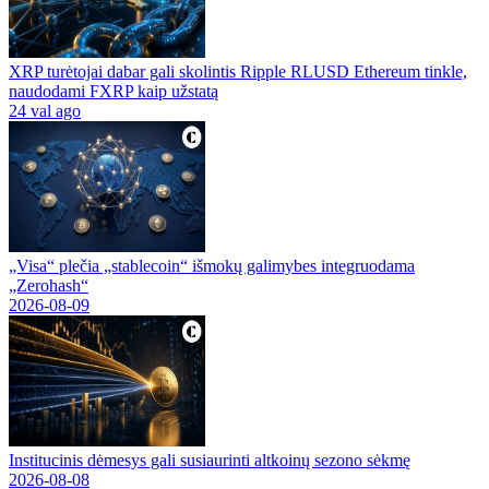
XRP turėtojai dabar gali skolintis Ripple RLUSD Ethereum tinkle,
naudodami FXRP kaip užstatą
24 val ago
„Visa“ plečia „stablecoin“ išmokų galimybes integruodama
„Zerohash“
2026-08-09
Institucinis dėmesys gali susiaurinti altkoinų sezono sėkmę
2026-08-08