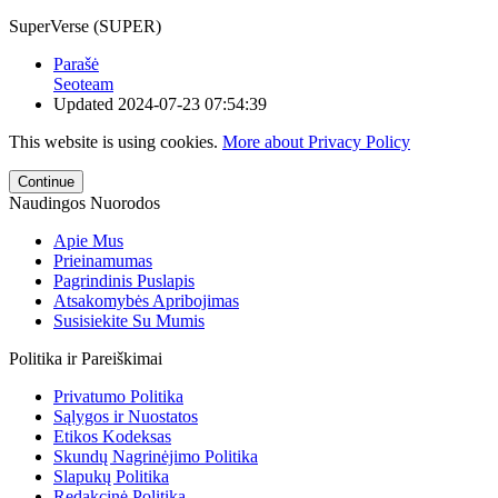
SuperVerse (SUPER)
Parašė
Seoteam
Updated
2024-07-23 07:54:39
This website is using cookies.
More about Privacy Policy
Continue
Naudingos Nuorodos
Apie Mus
Prieinamumas
Pagrindinis Puslapis
Atsakomybės Apribojimas
Susisiekite Su Mumis
Politika ir Pareiškimai
Privatumo Politika
Sąlygos ir Nuostatos
Etikos Kodeksas
Skundų Nagrinėjimo Politika
Slapukų Politika
Redakcinė Politika