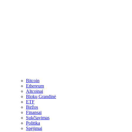
Bitcoin
Ethereum
Altcoinai
Blokų Grandinė
ETF
Biržos
Finansai
Sukčiavimas
Politika
Spėjimai