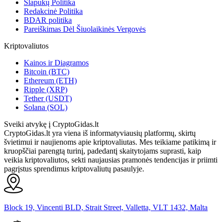
Slapukų Politika
Redakcinė Politika
BDAR politika
Pareiškimas Dėl Šiuolaikinės Vergovės
Kriptovaliutos
Kainos ir Diagramos
Bitcoin (BTC)
Ethereum (ETH)
Ripple (XRP)
Tether (USDT)
Solana (SOL)
Sveiki atvykę į CryptoGidas.lt
CryptoGidas.lt yra viena iš informatyviausių platformų, skirtų
švietimui ir naujienoms apie kriptovaliutas. Mes teikiame patikimą ir
kruopščiai parengtą turinį, padedantį skaitytojams suprasti, kaip
veikia kriptovaliutos, sekti naujausias pramonės tendencijas ir priimti
pagrįstus sprendimus kriptovaliutų pasaulyje.
Block 19, Vincenti BLD, Strait Street, Valletta, VLT 1432, Malta