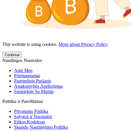
This website is using cookies.
More about Privacy Policy
Continue
Naudingos Nuorodos
Apie Mus
Prieinamumas
Pagrindinis Puslapis
Atsakomybės Apribojimas
Susisiekite Su Mumis
Politika ir Pareiškimai
Privatumo Politika
Sąlygos ir Nuostatos
Etikos Kodeksas
Skundų Nagrinėjimo Politika