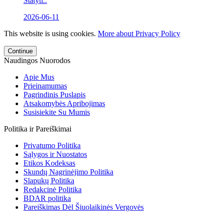
Statyti..
2026-06-11
This website is using cookies.
More about Privacy Policy
Continue
Naudingos Nuorodos
Apie Mus
Prieinamumas
Pagrindinis Puslapis
Atsakomybės Apribojimas
Susisiekite Su Mumis
Politika ir Pareiškimai
Privatumo Politika
Sąlygos ir Nuostatos
Etikos Kodeksas
Skundų Nagrinėjimo Politika
Slapukų Politika
Redakcinė Politika
BDAR politika
Pareiškimas Dėl Šiuolaikinės Vergovės