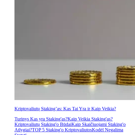
Kriptovaliutų Staking’as: Kas Tai Yra ir Kaip Veikia?
Turinys Kas yra Staking'as?Kaip Veikia Staking'as?
Kriptovaliutų Staking'o BūdaiKaip Skaičiuojami Staking'o
Atlygiai?TOP 5 Staking'o KriptovaliutosKodėl Negalima