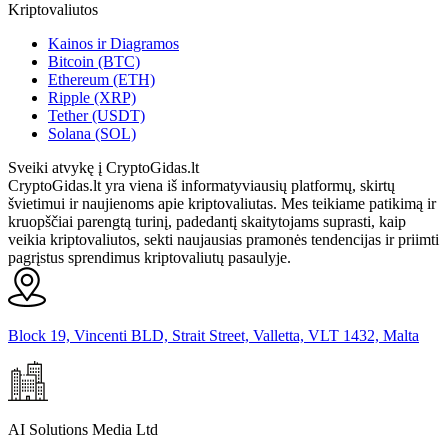
Kriptovaliutos
Kainos ir Diagramos
Bitcoin (BTC)
Ethereum (ETH)
Ripple (XRP)
Tether (USDT)
Solana (SOL)
Sveiki atvykę į CryptoGidas.lt
CryptoGidas.lt yra viena iš informatyviausių platformų, skirtų
švietimui ir naujienoms apie kriptovaliutas. Mes teikiame patikimą ir
kruopščiai parengtą turinį, padedantį skaitytojams suprasti, kaip
veikia kriptovaliutos, sekti naujausias pramonės tendencijas ir priimti
pagrįstus sprendimus kriptovaliutų pasaulyje.
Block 19, Vincenti BLD, Strait Street, Valletta, VLT 1432, Malta
AI Solutions Media Ltd