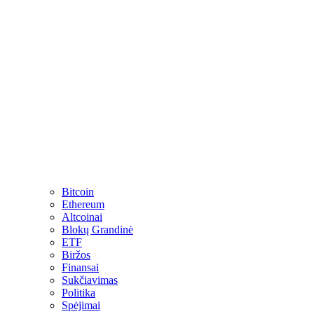
Bitcoin
Ethereum
Altcoinai
Blokų Grandinė
ETF
Biržos
Finansai
Sukčiavimas
Politika
Spėjimai